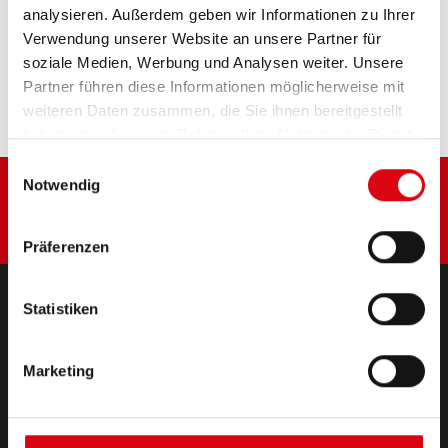
analysieren. Außerdem geben wir Informationen zu Ihrer
Diese Batterie kaufen:
Verwendung unserer Website an unsere Partner für
soziale Medien, Werbung und Analysen weiter. Unsere
HÄNDLER & EINBAUSERVICE >
Partner führen diese Informationen möglicherweise mit
weiteren Daten zusammen, die Sie ihnen bereitgestellt
haben oder die sie im Rahmen Ihrer Nutzung der Dienste
gesammelt haben.
Einwilligungsauswahl
Notwendig
Präferenzen
Statistiken
PRODUKTE
Starter- & Bordnetzbatterien
Marketing
Zubehör für PKW und Nutzfahrzeuge
(Semi-) Traktion & Standby
(Semi-) Traktion & Standby