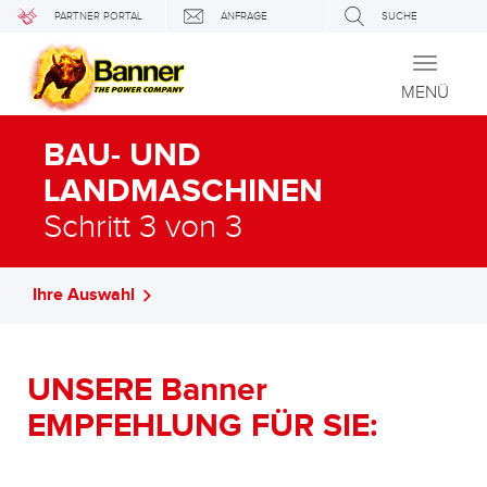
PARTNER PORTAL
ANFRAGE
SUCHE
Toggle
navigati
MENÜ
BAU- UND
LANDMASCHINEN
Schritt 3 von 3
Ihre Auswahl
UNSERE Banner
EMPFEHLUNG FÜR SIE: