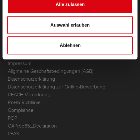
Lithium
Alle zulassen
Anwendungsbereiche
Auswahl erlauben
KONTAKT
Standorte & Kontakt
Ablehnen
ANFRAGE
Infoservice
Impressum
Allgmeine Geschäftsbedingungen (AGB)
Datenschutzerklärung
Datenschutzerklärung zur Online-Bewerbung
REACH Verordnung
RoHS-Richtlinie
Compliance
POP
CAProp65_Declaration
PFAS