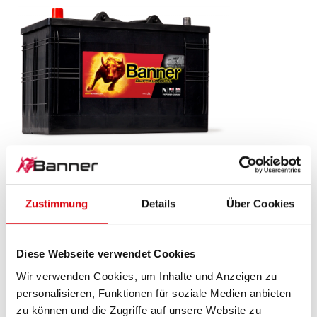
Buffalo Bull SLI
610 48
Zustimmung
Details
Über Cookies
Das Aushängeschild der Banner Markenqualität.
Originalqualität zum Nachrüsten (OE).
Diese Webseite verwendet Cookies
Wir verwenden Cookies, um Inhalte und Anzeigen zu
personalisieren, Funktionen für soziale Medien anbieten
PRODUKTDETAILS >
zu können und die Zugriffe auf unsere Website zu