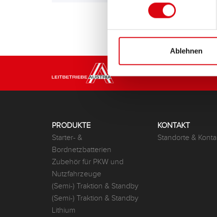
Ablehnen
PRODUKTE
KONTAKT
Starter- &
Standorte & Konta
Bordnetzbatterien
Zubehör für PKW und
Nutzfahrzeuge
(Semi-) Traktion & Standby
(Semi-) Traktion & Standby
Lithium