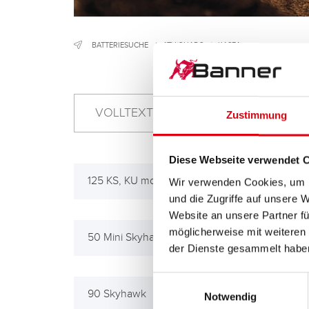
BATTERIESUCHE
/
ATV/QUADS
/
KASEA
Zustimmung
Diese Webseite verwendet 
125 KS, KU models, Adventure
150 
Wir verwenden Cookies, um I
und die Zugriffe auf unsere 
Website an unsere Partner fü
möglicherweise mit weiteren
50 Mini Skyhawk
50 
der Dienste gesammelt habe
Einwilligungsauswahl
90 Skyhawk
Notwendig