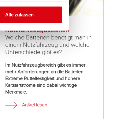
Alle zulassen
Nutzfahrzeugbatterien
Batt
Welche Batterien benötigt man in
Lebe
einem Nutzfahrzeug und welche
von 
Unterschiede gibt es?
Jetzt i
Batter
Im Nutzfahrzeugbereich gibt es immer
Ausgl
mehr Anforderungen an die Batterien.
Extreme Rüttelfestigkeit und höhere
Kaltstartströme sind dabei wichtige
Merkmale.
Artikel lesen