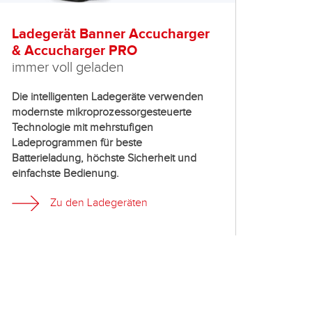
Ladegerät Banner Accucharger
Batt
& Accucharger PRO
zur p
immer voll geladen
von 
Die intelligenten Ladegeräte verwenden
Handli
modernste mikroprozessorgesteuerte
Displa
Technologie mit mehrstufigen
Ladezu
Ladeprogrammen für beste
Batter
Batterieladung, höchste Sicherheit und
einfachste Bedienung.
Zu den Ladegeräten