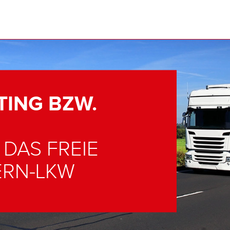
TING BZW.
DAS FREIE
ERN-LKW