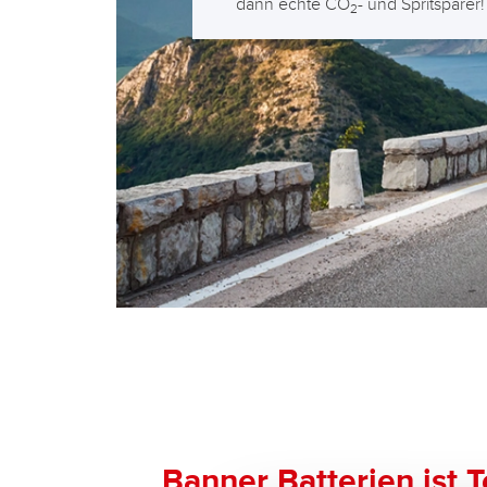
dann echte CO
- und Spritsparer!
2
Banner Batterien ist T