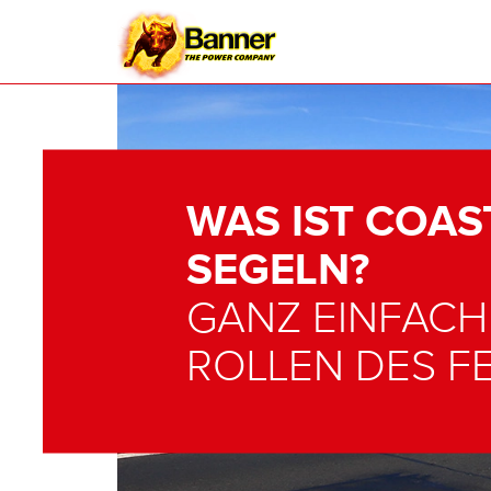
WAS IST COAS
SEGELN?
GANZ EINFACH 
ROLLEN DES F