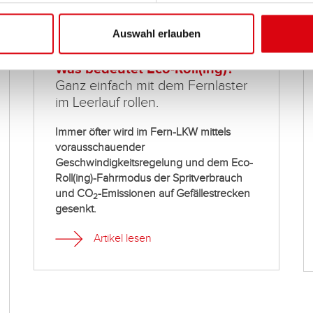
Auswahl erlauben
Was bedeutet Eco-Roll(ing)?
Ganz einfach mit dem Fernlaster
im Leerlauf rollen.
Immer öfter wird im Fern-LKW mittels
vorausschauender
Geschwindigkeitsregelung und dem Eco-
Roll(ing)-Fahrmodus der Spritverbrauch
und CO
-Emissionen auf Gefällestrecken
2
gesenkt.
Artikel lesen