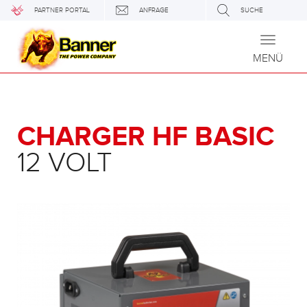
PARTNER PORTAL
ANFRAGE
SUCHE
Toggle
navigati
MENÜ
CHARGER HF BASIC
12 VOLT