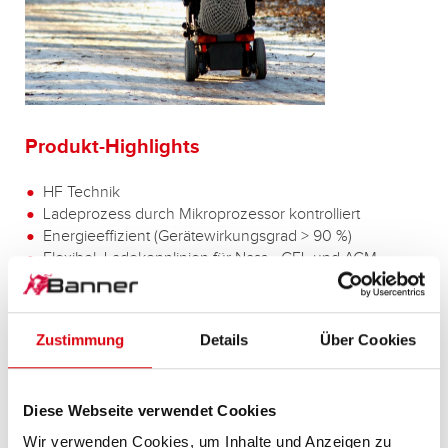
Produkt-Highlights
HF Technik
Ladeprozess durch Mikroprozessor kontrolliert
Energieeffizient (Gerätewirkungsgrad > 90 %)
Flexibel, Ladekennlinien für Nass-, GEL und AGM
Batterien
Netzspannungsschwankungen werden ausgeglichen
Schutz gegen Verpolung und Kurzschluss
Zustimmung
Details
Über Cookies
LED Anzeige
u.v.m.
Diese Webseite verwendet Cookies
Wir verwenden Cookies, um Inhalte und Anzeigen zu