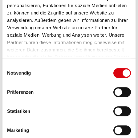
personalisieren, Funktionen für soziale Medien anbieten
zu können und die Zugriffe auf unsere Website zu
Batteriespannung:
12 Volt
analysieren. Außerdem geben wir Informationen zu Ihrer
Input Voltage
110 - 240Vac S
Verwendung unserer Website an unsere Partner für
IP Grade:
IP30
soziale Medien, Werbung und Analysen weiter. Unsere
Partner führen diese Informationen möglicherweise mit
weiteren Daten zusammen, die Sie ihnen bereitgestellt
haben oder die sie im Rahmen Ihrer Nutzung der Dienste
gesammelt haben.
Einwilligungsauswahl
STROM
GEHÄUSE
GEWICHT
Notwendig
Batter
(
Ladestrom
Art.Nr.
Type
Kg
Präferenzen
(A)
8-9 
Lad
Statistiken
0436100100
13
A10
1,5
0436101100
20
A6
2,2
95 
Marketing
0436101300
30
A6
2,2
145 