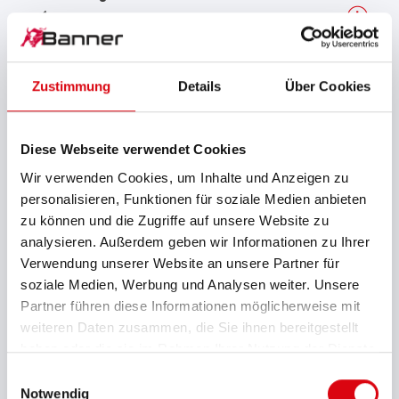
1
Anschlusspol
1
Zustimmung
Details
Über Cookies
Max. Länge (mm)
344
Diese Webseite verwendet Cookies
Wir verwenden Cookies, um Inhalte und Anzeigen zu
Max. Breite (mm)
personalisieren, Funktionen für soziale Medien anbieten
172
zu können und die Zugriffe auf unsere Website zu
analysieren. Außerdem geben wir Informationen zu Ihrer
Max. Kastenhöhe (mm)
Verwendung unserer Website an unsere Partner für
214
soziale Medien, Werbung und Analysen weiter. Unsere
Partner führen diese Informationen möglicherweise mit
Max. Gesamthöhe (mm)
weiteren Daten zusammen, die Sie ihnen bereitgestellt
230
haben oder die sie im Rahmen Ihrer Nutzung der Dienste
gesammelt haben.
Einwilligungsauswahl
Batteriemerkmale
Notwendig