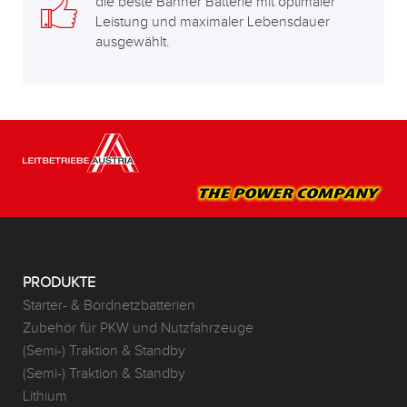
die beste Banner Batterie mit optimaler
Leistung und maximaler Lebensdauer
ausgewählt.
PRODUKTE
Starter- & Bordnetzbatterien
Zubehör für PKW und Nutzfahrzeuge
(Semi-) Traktion & Standby
(Semi-) Traktion & Standby
Lithium