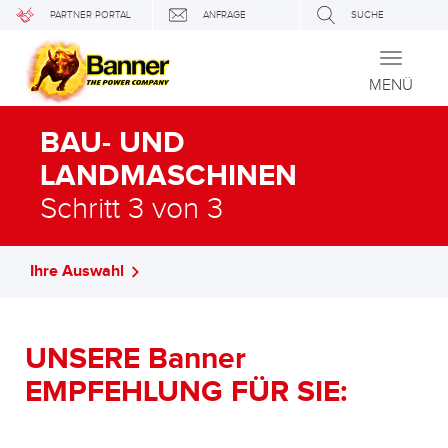
PARTNER PORTAL
ANFRAGE
SUCHE
Toggle
navigati
MENÜ
BAU- UND
LANDMASCHINEN
Schritt 3 von 3
Ihre Auswahl
UNSERE Banner
EMPFEHLUNG FÜR SIE: