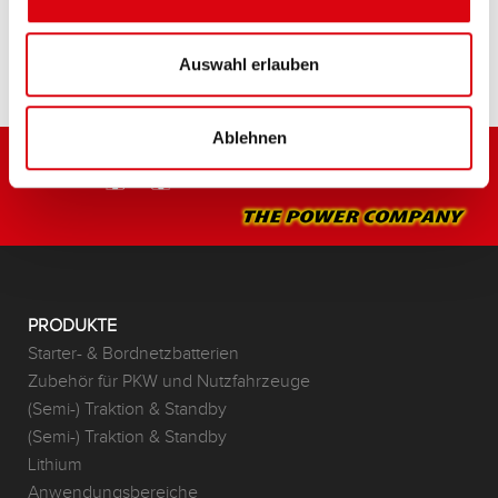
HÄNDLER & EINBAUSERVICE >
Auswahl erlauben
Ablehnen
PRODUKTE
Starter- & Bordnetzbatterien
Zubehör für PKW und Nutzfahrzeuge
(Semi-) Traktion & Standby
(Semi-) Traktion & Standby
Lithium
Anwendungsbereiche