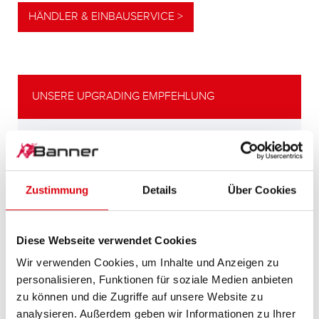
HÄNDLER & EINBAUSERVICE >
UNSERE UPGRADING EMPFEHLUNG
LEISTUNGSSTARKE
ALTERNATIVE
Zustimmung
Details
Über Cookies
Unsere Empfehlung für Fahrzeuge mit
höherem
Energiebedarf bzw. höheren
Diese Webseite verwendet Cookies
Kaltstartanforderungen.
Wir verwenden Cookies, um Inhalte und Anzeigen zu
personalisieren, Funktionen für soziale Medien anbieten
PRODUKTDETAILS >
zu können und die Zugriffe auf unsere Website zu
analysieren. Außerdem geben wir Informationen zu Ihrer