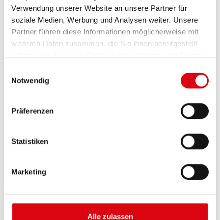
Verwendung unserer Website an unsere Partner für
soziale Medien, Werbung und Analysen weiter. Unsere
Partner führen diese Informationen möglicherweise mit
weiteren Daten zusammen, die Sie ihnen bereitgestellt
haben oder die sie im Rahmen Ihrer Nutzung der Dienste
gesammelt haben.
Einwilligungsauswahl
Notwendig
Buffalo Bull EFB
Präferenzen
EFB 690 17
Statistiken
Die besten und leistungsfähigsten Banner
Batterien. Leistungsgesteigert exakt nach den
Vorgaben führender europäischer KFZ-Hersteller.
Marketing
Originalqualität zum Nachrüsten.
Diese Batterie kaufen:
Alle zulassen