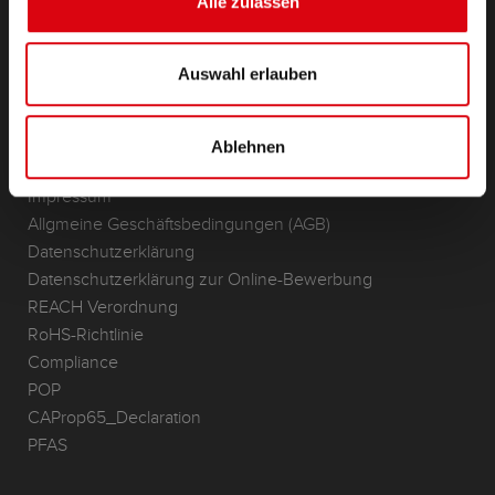
Alle zulassen
Anwendungsbereiche
KONTAKT
Auswahl erlauben
Standorte & Kontakt
ANFRAGE
Ablehnen
Infoservice
Impressum
Allgmeine Geschäftsbedingungen (AGB)
Datenschutzerklärung
Datenschutzerklärung zur Online-Bewerbung
REACH Verordnung
RoHS-Richtlinie
Compliance
POP
CAProp65_Declaration
PFAS