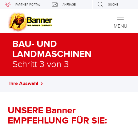
PARTNER PORTAL
ANFRAGE
SUCHE
Toggle
navigati
MENÜ
BAU- UND
LANDMASCHINEN
Schritt 3 von 3
Ihre Auswahl
UNSERE Banner
EMPFEHLUNG FÜR SIE: