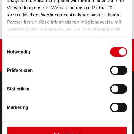
analysieren. Außerdem geben wir Informationen zu Ihrer
Diese Batterie kaufen:
Verwendung unserer Website an unsere Partner für
soziale Medien, Werbung und Analysen weiter. Unsere
HÄNDLER & EINBAUSERVICE >
Partner führen diese Informationen möglicherweise mit
weiteren Daten zusammen, die Sie ihnen bereitgestellt
haben oder die sie im Rahmen Ihrer Nutzung der Dienste
gesammelt haben.
Einwilligungsauswahl
Notwendig
Präferenzen
Statistiken
PRODUKTE
Starter- & Bordnetzbatterien
Marketing
Zubehör für PKW und Nutzfahrzeuge
(Semi-) Traktion & Standby
(Semi-) Traktion & Standby
Lithium