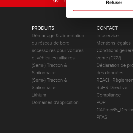
Refuser
PRODUITS
CONTACT
Démarrage & alimentation
Infoservice
du réseau de bord
Mentions légales
accessoires pour voitures
Conditions généra
et véhicules utilitaires
vente (CGV)
(Semi-) Traction &
Déclaration de pr
Stationnaire
des données
(Semi-) Traction &
REACH Règlemen
Stationnaire
RoHS-Directive
Lithium
Compliance
Domaines d'application
POP
CAProp65_Declar
PFAS