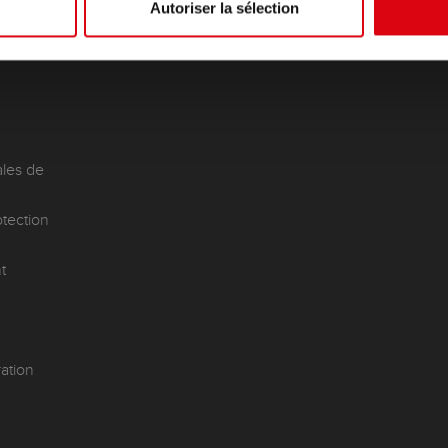
Autoriser la sélection
les de
otection
t
ation