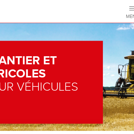
ME
ANTIER ET
RICOLES
UR VÉHICULES