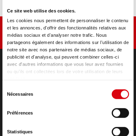
Ce site web utilise des cookies.
Les cookies nous permettent de personnaliser le contenu
et les annonces, d'offrir des fonctionnalités relatives aux
médias sociaux et d'analyser notre trafic. Nous
partageons également des informations sur l'utilisation de
notre site avec nos partenaires de médias sociaux, de
publicité et d'analyse, qui peuvent combiner celles-ci
avec d'autres informations que vous leur avez fournies
PRODUITS
ou qu'ils ont collectées lors de votre utilisation de leurs
Démarrage & alimentation du réseau de bord
services.
accessoires pour voitures et véhicules utilitaires
Sélection
(Semi-) Traction & Stationnaire
Nécessaires
du
(Semi-) Traction & Stationnaire
consentement
Lithium
Préférences
Domaines d'application
CONTACT
Statistiques