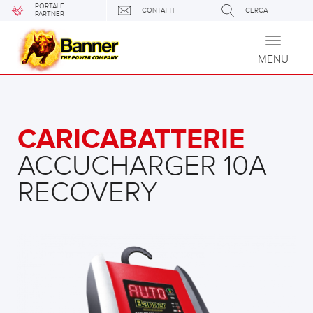
PORTALE
CONTATTI
CERCA
PARTNER
Toggle
navigati
MENU
CARICABATTERIE
ACCUCHARGER 10A
RECOVERY