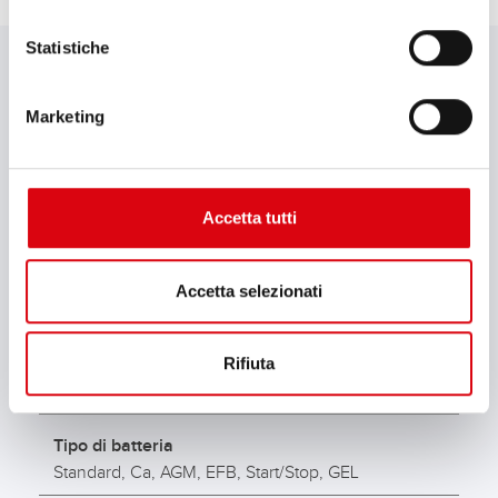
DETTAGLI TECNICI
Statistiche
Marketing
Modello
Accucharger 10A Recovery
Applicazione
Accetta tutti
Consumer
Tensione di rete (V AC)
Accetta selezionati
230
Rifiuta
Tensione batteria (V)
12
Tipo di batteria
Standard, Ca, AGM, EFB, Start/Stop, GEL