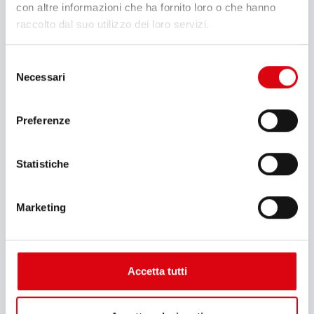
con altre informazioni che ha fornito loro o che hanno
raccolto dal suo utilizzo dei loro servizi.
Catalogo generale
Selezione
Necessari
del
Elenco dei tipi di batterie di avviamento
consenso
Preferenze
Guida tecnica
Statistiche
Scheda dati di sicurezza baganta - a tenuta
Marketing
Procedura di trattamento per batterie da
motocicletta
Accetta tutti
Certificazione ISO 14001