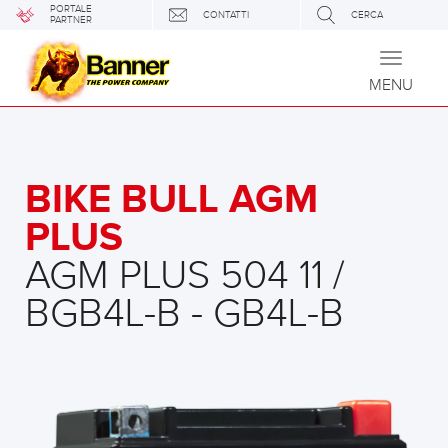
PORTALE
CONTATTI
CERCA
PARTNER
Toggle
navigati
MENU
BIKE BULL AGM
PLUS
AGM PLUS 504 11 /
BGB4L-B - GB4L-B