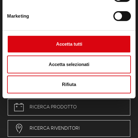
Infoservice
Sigla editoriale
Marketing
Termini e condizioni generali (GTC)
Dichiarazione sulla protezione dei dati
REACH Regolamento
RoHS-Directive
Accetta tutti
Complimenti
POP
Accetta selezionati
CAProp65_Declaration
PFAS
Rifiuta
RICERCA PRODOTTO
RICERCA RIVENDITORI