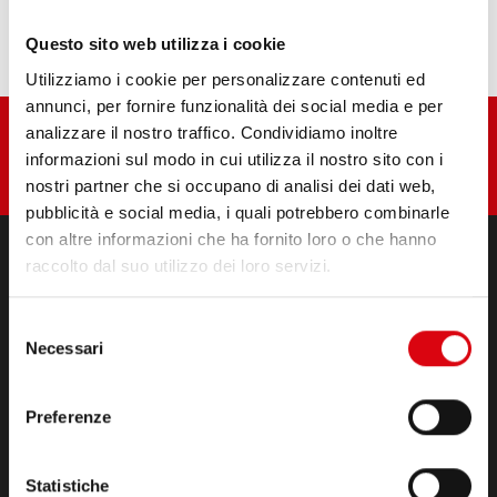
Junior 2,3 ton Diesel
Questo sito web utilizza i cookie
Utilizziamo i cookie per personalizzare contenuti ed
annunci, per fornire funzionalità dei social media e per
analizzare il nostro traffico. Condividiamo inoltre
informazioni sul modo in cui utilizza il nostro sito con i
nostri partner che si occupano di analisi dei dati web,
pubblicità e social media, i quali potrebbero combinarle
con altre informazioni che ha fornito loro o che hanno
raccolto dal suo utilizzo dei loro servizi.
PRODOTTI
Batterie di avviamento e di bordo
Selezione
Necessari
Accessori per autovetture e veicoli commerciali
del
(Semi) Trazione & Standby
consenso
Lithium
Preferenze
Ambito di applicazione
CONTATTI
Statistiche