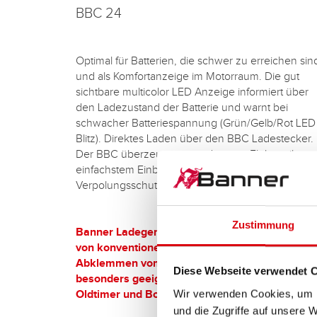
BBC 24
Optimal für Batterien, die schwer zu erreichen sin
und als Komfortanzeige im Motorraum. Die gut
sichtbare multicolor LED Anzeige informiert über
den Ladezustand der Batterie und warnt bei
schwacher Batteriespannung (Grün/Gelb/Rot LED
Blitz). Direktes Laden über den BBC Ladestecker.
Der BBC überzeugt mit modernster Elektronik,
einfachstem Einbau und maximaler Sicherheit dur
Verpolungsschutz.
Zustimmung
Banner Ladegeräte ermöglichen das Aufladen
von konventionellen Starterbatterien ohne
Abklemmen vom Fahrzeugbordnetz und sind
Diese Webseite verwendet 
besonders geeignet für PKW, Nutzfahrzeuge,
Wir verwenden Cookies, um I
Oldtimer und Boote.
und die Zugriffe auf unsere 