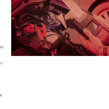
ses
ür
e.