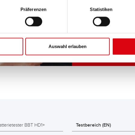
HOW
Präferenzen
Statistiken
Autobat
Banner
Auswahl erlauben
atterietester BBT HD1+
Testbereich (EN)