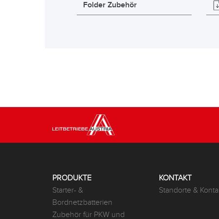
Folder Zubehör
PRODUKTE
KONTAKT
Starter- &
Standorte & Konta
Bordnetzbatterien
Zubehör für PKW und