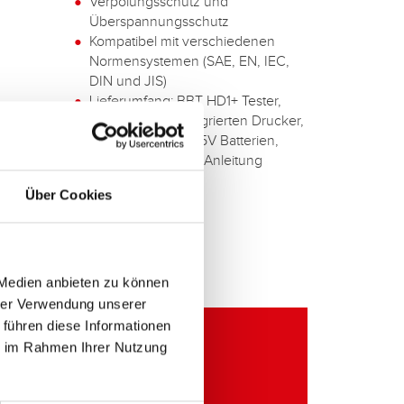
Verpolungsschutz und
Überspannungsschutz
Kompatibel mit verschiedenen
Normensystemen (SAE, EN, IEC,
DIN und JIS)
Lieferumfang: BBT HD1+ Tester,
Papierrolle für integrierten Drucker,
PC Software, 6x 1,5V Batterien,
Hartschalenkoffer, Anleitung
Über Cookies
 Medien anbieten zu können
hrer Verwendung unserer
 führen diese Informationen
ie im Rahmen Ihrer Nutzung