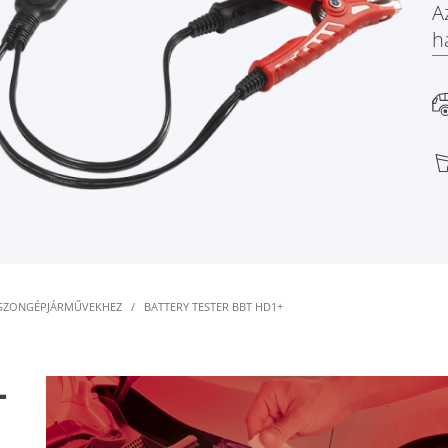
A
h
ASZONGÉPJÁRMŰVEKHEZ
/
BATTERY TESTER BBT HD1+
+