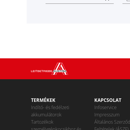
TERMÉKEK
KAPCSOLAT
Indító- és fedélzeti
Infoservice
akkumulátorok
Impresszum
Tartozékok
Általános Szerződ
személygépkocsikhoz és
Feltételek (ÁSZF)