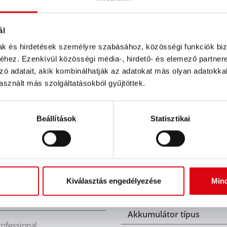
ál
mak és hirdetések személyre szabásához, közösségi funkciók biz
hez. Ezenkívül közösségi média-, hirdető- és elemező partner
zó adatait, akik kombinálhatják az adatokat más olyan adatokka
sznált más szolgáltatásokból gyűjtöttek.
Beállítások
Statisztikai
Kiválasztás engedélyezése
Min
anner Battery Tester BBT
Mérési tartomány (EN)
D1+
Akkumulátor típus
rofessional