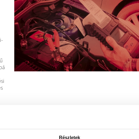
i-
rű
bbá
si
es
bb
Részletek