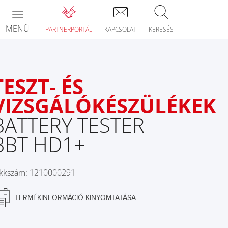
Toggle
navigation
MENÜ
PARTNERPORTÁL
KAPCSOLAT
KERESÉS
TESZT- ÉS
VIZSGÁLÓKÉSZÜLÉKEK
BATTERY TESTER
BBT HD1+
ikkszám: 1210000291
TERMÉKINFORMÁCIÓ KINYOMTATÁSA