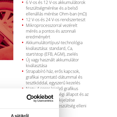
6 V-os és 12 V-os akkumulátorok
feszültségmérése és a belső
ellenállás mérése Ohm-ban (mΩ)
12 V-os és 24 V-os rendszerteszt
Mikroprocesszorral vezérelt
mérés a pontos és azonnali
eredményért
Akkumulátortípus/-technológia
kiválasztása: standard, Ca,
start/stop (EFB, AGM), zselés
Új vagy használt akkumulátor
kiválasztása
Strapabíró ház, erős kapcsok,
grafikai nyomtató dátummal és
tesztkóddal, egyszerű kezelés
Nagy, 4 soros kijelző grafikus
ábrákkal, a töltöttségi állapot és az
öregedési állapot kijelzése
Póluscsere és túlfeszültség elleni
védelem
A sütikről