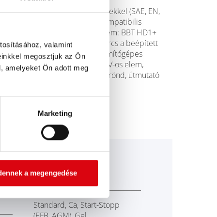
Különböző
szabványrendszerekkel (SAE, EN,
IEC, DIN és JIS) kompatibilis
Szállítási terjedelem: BBT HD1+
teszter, papírtekercs a beépített
tosításához, valamint
nyomtatóhoz, számítógépes
einkkel megosztjuk az Ön
szoftver, 6 db 1,5 V-os elem,
l, amelyeket Ön adott meg
keményfedelű bőrönd, útmutató
Marketing
dennek a megengedése
40 - 1885
Standard, Ca, Start-Stopp
(EFB, AGM), Gel