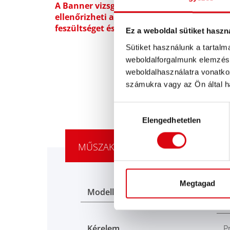
A Banner vizsgálókészülékekkel
ellenőrizheti a töltöttségi szintet, a
feszültséget és még sok mást.
Ez a weboldal sütiket haszn
Sütiket használunk a tartal
weboldalforgalmunk elemzésé
weboldalhasználatra vonatko
számukra vagy az Ön által ha
Hozzájárulás
Elengedhetetlen
kiválasztása
MŰSZAKI RÉSZLETEK
Megtagad
Modell
B
H
Kérelem
P