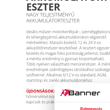
ESZTER
NAGY TELJESÍTMÉNYŰ
AKKUMULÁTORTESZTER
Ideális műszer motorkerékpár-, személygépkocs
és tehergépjármű-akkumulátorokon végzendő
mérésekhez. Masszív kivitelű, 12 és 24 V-os
akkutöltőrendszer-tesztelővel. A tesztert egysze
kezelés és magas fokú pontosság jellemzi, tová
a mérési eredmény is gyorsan kinyomtatható.
Több nyelven választható menürendszer. A méré
eredmények számítógépes tárolásához szükség
szoftverrel. Alkalmas 6/12 V-os standard, AGM,
start/stop és zselés akkumulátorokhoz.
ÚJDONSÁGOK:
belső ellenállás mérése,
hőmérséklet-kompenzáció, színes kijelző, erőse
kapcsok és praktikus „Vissza” gomb.
Beleegyezés