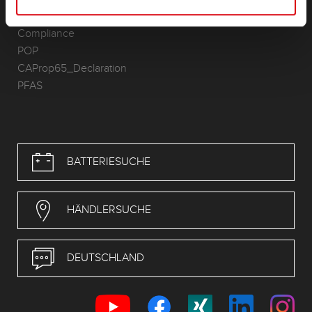
RoHS-Richtlinie
Compliance
POP
CAProp65_Declaration
PFAS
BATTERIESUCHE
HÄNDLERSUCHE
DEUTSCHLAND