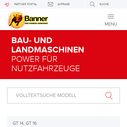
PARTNER PORTAL
ANFRAGE
SUCHE
Toggle
navigati
MENÜ
BAU- UND
LANDMASCHINEN
POWER FÜR
NUTZFAHRZEUGE
GT 14, GT 16