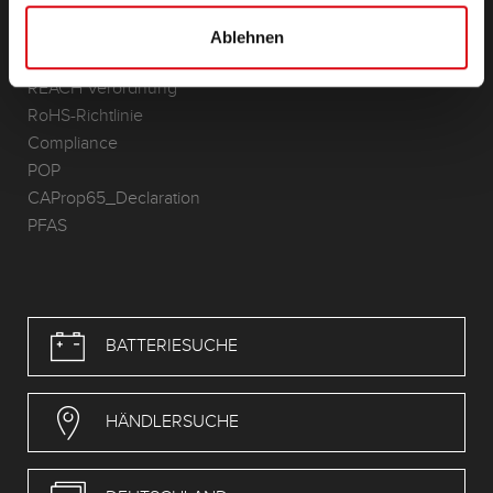
Allgmeine Geschäftsbedingungen (AGB)
Datenschutzerklärung
Ablehnen
Datenschutzerklärung zur Online-Bewerbung
REACH Verordnung
RoHS-Richtlinie
Compliance
POP
CAProp65_Declaration
PFAS
BATTERIESUCHE
HÄNDLERSUCHE