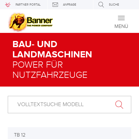
PARTNER PORTAL
ANFRAGE
SUCHE
Toggle
navigati
MENÜ
BAU- UND
LANDMASCHINEN
POWER FÜR
NUTZFAHRZEUGE
TB 12