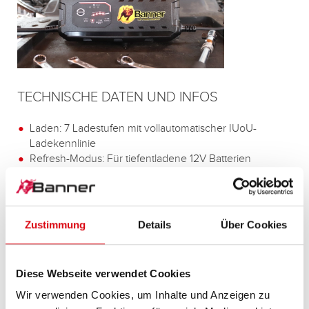
TECHNISCHE DATEN UND INFOS
Laden: 7 Ladestufen mit vollautomatischer IUoU-
Ladekennlinie
Refresh-Modus: Für tiefentladene 12V Batterien
16V Boost-Programm: Für gebrauchte Batterien,
ausgenommen Lithiumtechnologie LiFePO4 = LFP
Versorgungsmodus: Gegen den Verlust von
Fahrzeugdaten beim Batteriewechsel
Zustimmung
Details
Über Cookies
Selbsterkennende Vorwahl der Batteriespannung: Bei
12V und 24V
Automatische Umschaltung auf Ladeerhaltungsmodus
Diese Webseite verwendet Cookies
Schutzfunktion: Gegen Überladung, Überhitzung,
Wir verwenden Cookies, um Inhalte und Anzeigen zu
Verpolung und Kurzschluss