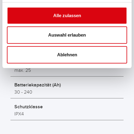
12/24
Alle zulassen
Batterietype
Standard, Ca, AGM, EFB, Start/Stop, GEL, LiFePO4
Auswahl erlauben
Ladespannung (V)
14,4 / 16 im Boost-Programm
Ablehnen
Ladestrom (A)
max. 25
Batteriekapazität (Ah)
30 - 240
Schutzklasse
IPX4