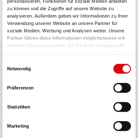
Selbsterklärendes Gerät mit integrierter Lüftung
personalisieren, Funktionen für soziale Medien anbieten
zu können und die Zugriffe auf unsere Website zu
analysieren. Außerdem geben wir Informationen zu Ihrer
Verwendung unserer Website an unsere Partner für
soziale Medien, Werbung und Analysen weiter. Unsere
Partner führen diese Informationen möglicherweise mit
TECHNISCHE DETAILS
weiteren Daten zusammen, die Sie ihnen bereitgestellt
haben oder die sie im Rahmen Ihrer Nutzung der Dienste
gesammelt haben.
Einwilligungsauswahl
Modell
Notwendig
Accucharger
Präferenzen
Anwendung
Home / Profi Bereich
Statistiken
Netzspannung (V AC)
220-240
Marketing
Batteriespannung (V)