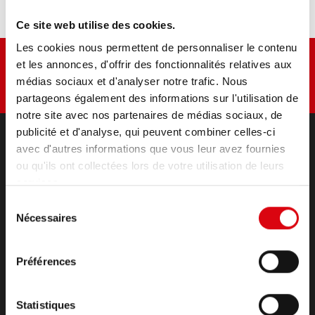
Ce site web utilise des cookies.
Les cookies nous permettent de personnaliser le contenu
et les annonces, d'offrir des fonctionnalités relatives aux
médias sociaux et d'analyser notre trafic. Nous
partageons également des informations sur l'utilisation de
notre site avec nos partenaires de médias sociaux, de
publicité et d'analyse, qui peuvent combiner celles-ci
avec d'autres informations que vous leur avez fournies
PRODUITS
ou qu'ils ont collectées lors de votre utilisation de leurs
Démarrage & alimentation du réseau de bord
services.
accessoires pour voitures et véhicules utilitaires
Sélection
(Semi-) Traction & Stationnaire
Nécessaires
du
(Semi-) Traction & Stationnaire
consentement
Lithium
Préférences
Domaines d'application
CONTACT
Statistiques