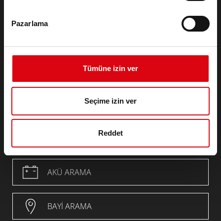
Infoservice
Künye
Pazarlama
Genel Hüküm ve Koşullar (GTC)
Veri Koruma Beyanı
REACH TÜZÜĞÜNE
RoHS-Directive
Tümüne izin ver
Uyum
POP
Seçime izin ver
CAProp65_Declaration
PFAS
Reddet
AKÜ ARAMA
BAYI ARAMA