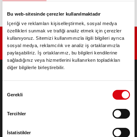
alle Modelle/all models
Bu web-sitesinde çerezler kullanılmaktadır
İçeriği ve reklamları kişiselleştirmek, sosyal medya
özellikleri sunmak ve trafiği analiz etmek için çerezler
kullanıyoruz. Sitemizi kullanımınızla ilgili bilgileri ayrıca
sosyal medya, reklamcılık ve analiz iş ortaklarımızla
paylaşabiliriz. İş ortaklarımız, bu bilgileri kendilerine
sağladığınız veya hizmetlerini kullanırken topladıkları
diğer bilgilerle birleştirebilir.
ÜRÜNLER
Onay
Marş & Elektrik Sistemi Aküleri
Gerekli
Seçimi
Otomobiller ve ticari araçlar için aksesuarlar
Endüstriyel & Standby Aküleri
Lithium
Tercihler
Uygulama alanları
İstatistikler
İRTIBAT