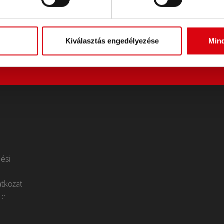
Kiválasztás engedélyezése
Min
ési
atkozat
re