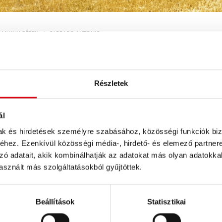
I MUNKAGÉPEK
/
CARRARO ANTONIO
Részletek
ál
 5 series standard T2, T3
alle anderen Modelle/all o
mak és hirdetések személyre szabásához, közösségi funkciók biz
models
hez. Ezenkívül közösségi média-, hirdető- és elemező partner
zó adatait, akik kombinálhatják az adatokat más olyan adatokka
sznált más szolgáltatásokból gyűjtöttek.
Beállítások
Statisztikai