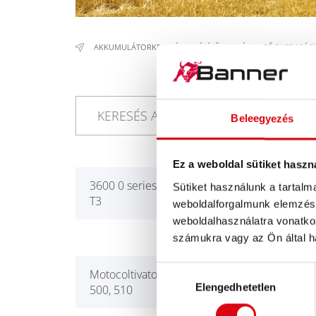
AKKUMULÁTORKERESÉS
/
ÉPÍTŐIPARI ÉS MEZŐGAZDASÁG
Beleegyezés
Ez a weboldal sütiket haszn
3600 0 series, 5 series specials
3600
Sütiket használunk a tartal
T3
weboldalforgalmunk elemzésé
weboldalhasználatra vonatko
számukra vagy az Ön által ha
Hozzájárulás
Motocoltivatore Carrarino 390,
Elengedhetetlen
kiválasztása
500, 510