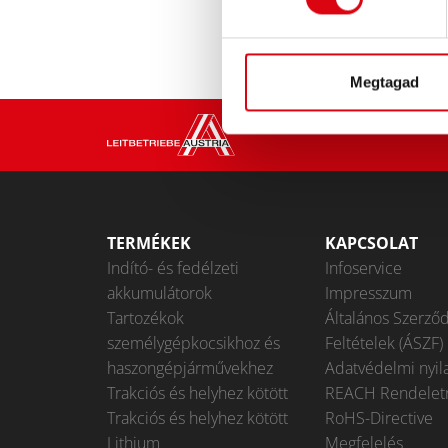
Megtagad
TERMÉKEK
KAPCSOLAT
Indító- és fedélzeti
Infoservice
akkumulátorok
Impresszum
Tartozékok
Általános Szerződ
személygépkocsikhoz és
Feltételek (ÁSZF)
haszongépjárművekhez
Adatvédelmi nyil
Trakciós és helyhez kötött
REACH Rendelet
Trakciós és helyhez kötött
RoHS-Directive
Lithium
Megfelelés