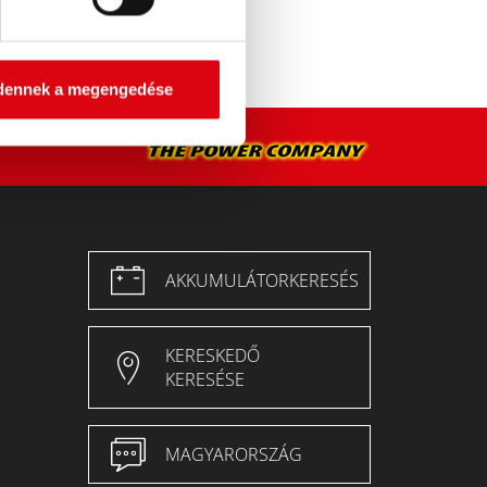
dennek a megengedése
AKKUMULÁTORKERESÉS
KERESKEDŐ
KERESÉSE
MAGYARORSZÁG