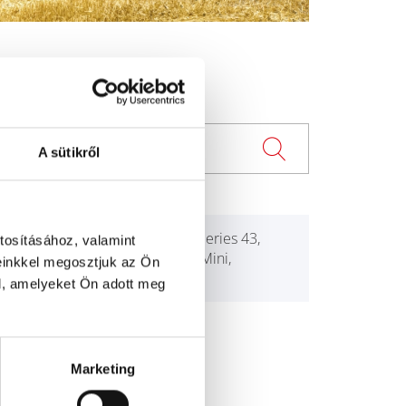
A sütikről
ther
Carrarino Super Series 43,
tosításához, valamint
Carrarino Super, Mini,
einkkel megosztjuk az Ön
Carrarino
l, amelyeket Ön adott meg
Marketing