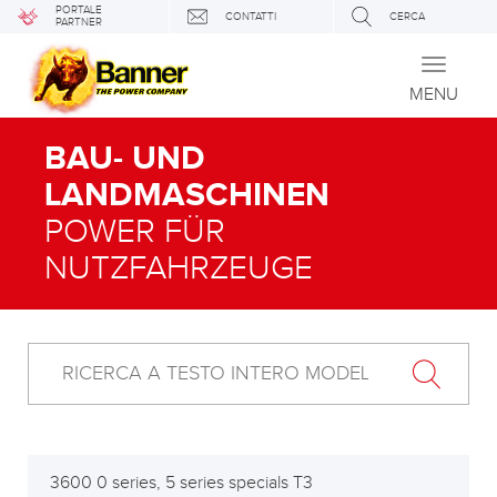
PORTALE
CONTATTI
CERCA
PARTNER
Toggle
navigati
MENU
BAU- UND
LANDMASCHINEN
POWER FÜR
NUTZFAHRZEUGE
3600 0 series, 5 series specials T3