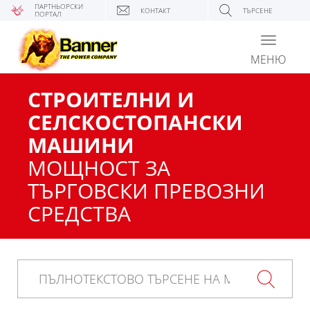
ПАРТНЬОРСКИ
КОНТАКТ
ТЪРСЕНЕ
ПОРТАЛ
Toggle
navigati
МЕНЮ
СТРОИТЕЛНИ И
СЕЛСКОСТОПАНСКИ
МАШИНИ
МОЩНОСТ ЗА
ТЪРГОВСКИ ПРЕВОЗНИ
СРЕДСТВА