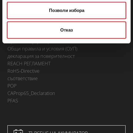
Доставчици на Banner
Позволи избора
Стани партньор
КОНТАКТ
Отказ
Infoservice
Правна информация
Общи правила и условия (ОУП)
декларация за поверителност
REACH РЕГЛАМЕНТ
RoHS-Directive
съответствие
POP
CAProp65_Declaration
PFAS