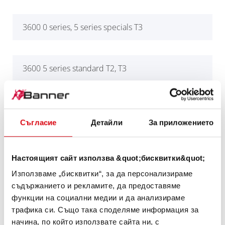
3600 0 series, 5 series specials T3
3600 5 series standard T2, T3
alle anderen Modelle/all other models
Съгласие
Детайли
За приложението
Carrarino Super Series 43, Carrarino Super, Mini,
Настоящият сайт използва &quot;бисквитки&quot;
Carrarino
Използваме „бисквитки“, за да персонализираме
съдържанието и рекламите, да предоставяме
функции на социални медии и да анализираме
Motocoltivatore Carrarino 390, 500, 510
трафика си. Също така споделяме информация за
начина, по който използвате сайта ни, с