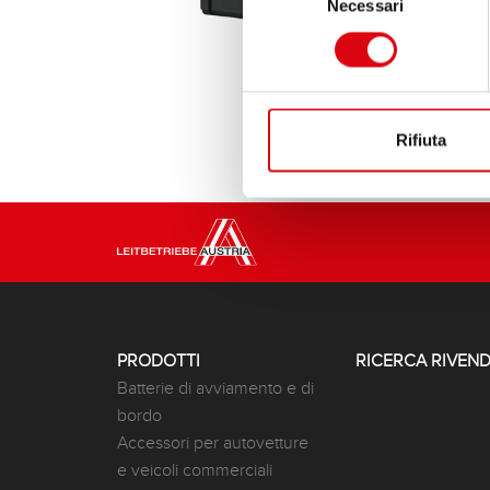
Necessari
del
consenso
Rifiuta
PRODOTTI
RICERCA RIVEND
Batterie di avviamento e di
bordo
Accessori per autovetture
e veicoli commerciali