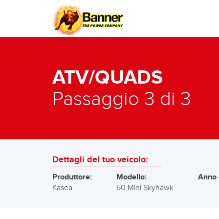
ATV/QUADS
Passaggio 3 di 3
Dettagli del tuo veicolo:
Produttore:
Modello:
Anno 
Kasea
50 Mini Skyhawk