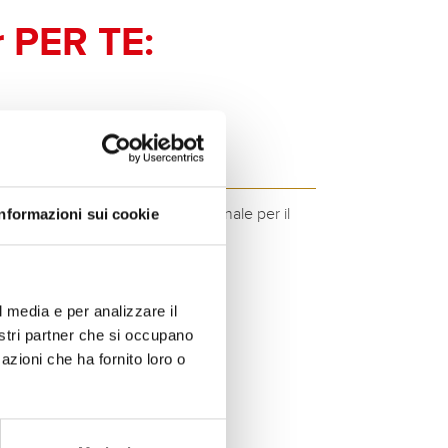
PER TE:
GTX4-3 - GTX4-3
ità del marchio Banner. Qualità originale per il
Informazioni sui cookie
>
l media e per analizzare il
nostri partner che si occupano
azioni che ha fornito loro o
STALLAZIONE >