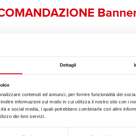
COMANDAZIONE Banner 
Bike Bull AGM PLUS
AGM PLUS 503 14 / B
Il fiore all'occhiello della qual
Dettagli
retrofitting (OE).
ookie
DETTAGLI DEL PRODOTTO 
nalizzare contenuti ed annunci, per fornire funzionalità dei socia
inoltre informazioni sul modo in cui utilizza il nostro sito con i 
icità e social media, i quali potrebbero combinarle con altre inform
Acquista questa batteria:
lizzo dei loro servizi.
SERVIZIO DI VENDITA E IN