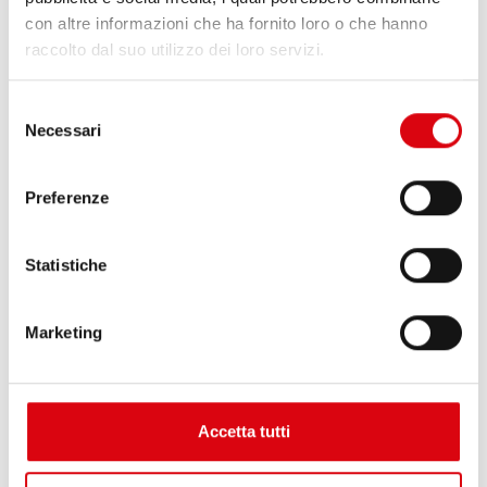
con altre informazioni che ha fornito loro o che hanno
raccolto dal suo utilizzo dei loro servizi.
GRUPPI DI
Selezione
Necessari
CONTINUITÀ
del
consenso
Preferenze
Statistiche
Marketing
IMPIANTI
D’ALLARME
Accetta tutti