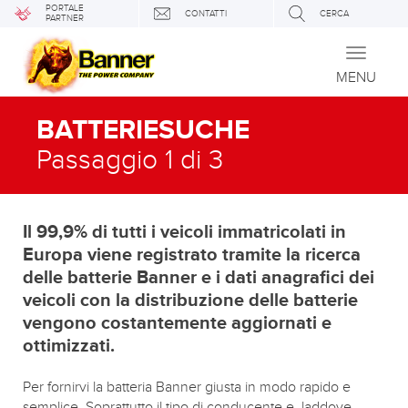
PORTALE
CONTATTI
CERCA
PARTNER
Toggle
navigati
MENU
BATTERIESUCHE
Passaggio 1 di 3
Il 99,9% di tutti i veicoli immatricolati in
Europa viene registrato tramite la ricerca
delle batterie Banner e i dati anagrafici dei
veicoli con la distribuzione delle batterie
vengono costantemente aggiornati e
ottimizzati.
Per fornirvi la batteria Banner giusta in modo rapido e
semplice. Soprattutto il tipo di conducente e, laddove