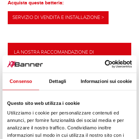
Acquista questa batteria:
SERVIZIO DI VENDITA E INSTALLAZIONE >
LA NOSTRA RACCOMANDAZIONE DI
AGGIORNAMENTO
POTENTE ALTERNATIVA
Consenso
Dettagli
Informazioni sui cookie
La nostra raccomandazione in caso di maggiore
fabbisogno di energia ovvero di esigenze più
elevate per l’avviamento a freddo.
Questo sito web utilizza i cookie
Utilizziamo i cookie per personalizzare contenuti ed
DETTAGLI DEL PRODOTTO >
annunci, per fornire funzionalità dei social media e per
analizzare il nostro traffico. Condividiamo inoltre
informazioni sul modo in cui utilizza il nostro sito con i