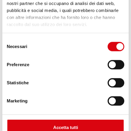
nostri partner che si occupano di analisi dei dati web,
pubblicità e social media, i quali potrebbero combinarle
con altre informazioni che ha fornito loro o che hanno
raccolto dal suo utilizzo dei loro servizi.
Selezione
Necessari
del
Buffalo Bull EFB
consenso
EFB 690 17
Preferenze
Le migliori e più potenti batterie Banner. Potenza
incrementata esattamente secondo i requisiti
Statistiche
delle principali case automobilistiche europee.
Qualità originale per il retrofitting.
Marketing
Acquista questa batteria:
SERVIZIO DI VENDITA E INSTALLAZIONE >
Accetta tutti