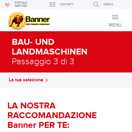
PORTALE
CONTATTI
CERCA
PARTNER
Toggle
navigati
MENU
BAU- UND
LANDMASCHINEN
Passaggio 3 di 3
La tua selezione
LA NOSTRA
RACCOMANDAZIONE
Banner PER TE: