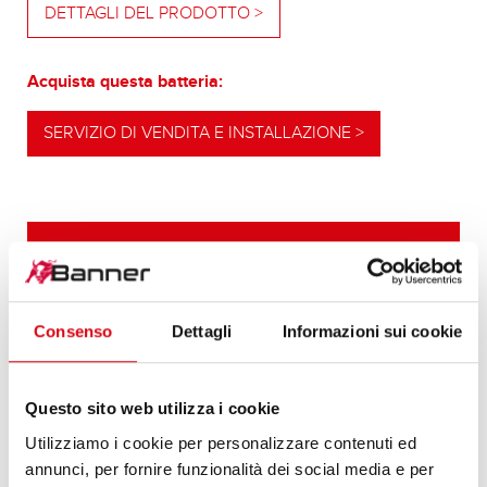
DETTAGLI DEL PRODOTTO >
Acquista questa batteria:
SERVIZIO DI VENDITA E INSTALLAZIONE >
LA NOSTRA RACCOMANDAZIONE DI
AGGIORNAMENTO
Consenso
POTENTE ALTERNATIVA
Dettagli
Informazioni sui cookie
La nostra raccomandazione in caso di maggiore
fabbisogno di energia ovvero di esigenze più
Questo sito web utilizza i cookie
elevate per l’avviamento a freddo.
Utilizziamo i cookie per personalizzare contenuti ed
annunci, per fornire funzionalità dei social media e per