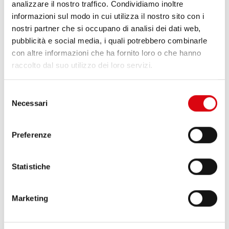
DETTAGLI DEL PRODOTTO >
analizzare il nostro traffico. Condividiamo inoltre
informazioni sul modo in cui utilizza il nostro sito con i
nostri partner che si occupano di analisi dei dati web,
pubblicità e social media, i quali potrebbero combinarle
con altre informazioni che ha fornito loro o che hanno
raccolto dal suo utilizzo dei loro servizi.
Selezione
Necessari
del
consenso
Running Bull AGM
Preferenze
AGM 580 01
Statistiche
Le migliori e più potenti batterie Banner. Potenza
incrementata esattamente secondo i requisiti
Marketing
delle principali case automobilistiche europee.
Qualità originale per il retrofitting.