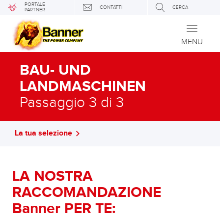
PORTALE
CONTATTI
CERCA
PARTNER
Toggle
navigati
MENU
BAU- UND
LANDMASCHINEN
Passaggio 3 di 3
La tua selezione
LA NOSTRA
RACCOMANDAZIONE
Banner PER TE: