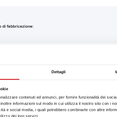
 di fabbricazione:
COMANDAZIONE Banner 
Dettagli
Buffalo Bull SLI
ookie
610 48
nalizzare contenuti ed annunci, per fornire funzionalità dei socia
inoltre informazioni sul modo in cui utilizza il nostro sito con i 
Il fiore all'occhiello della qual
icità e social media, i quali potrebbero combinarle con altre inform
retrofitting (OE).
lizzo dei loro servizi.