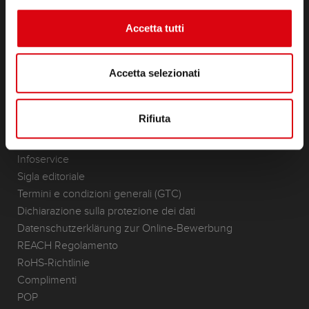
Lithium
Accetta tutti
Ambito di applicazione
RICERCA RIVENDITORI
Accetta selezionati
KONTAKT
Standorte & Kontakt
Rifiuta
CONTATTI
Infoservice
Sigla editoriale
Termini e condizioni generali (GTC)
Dichiarazione sulla protezione dei dati
Datenschutzerklärung zur Online-Bewerbung
REACH Regolamento
RoHS-Richtlinie
Complimenti
POP