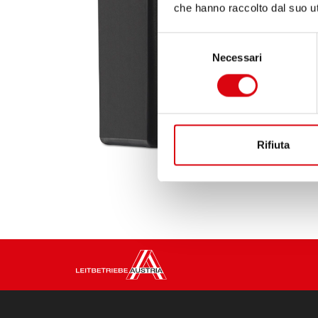
che hanno raccolto dal suo uti
Selezione
Necessari
del
consenso
Rifiuta