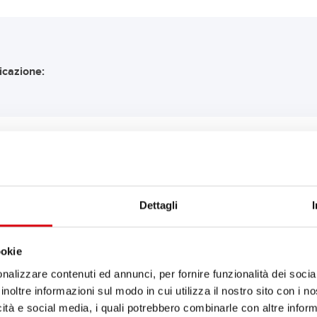
icazione:
COMANDAZIONE Banner 
Dettagli
Power Bull SLI
P70 24 ASIA
ookie
nalizzare contenuti ed annunci, per fornire funzionalità dei socia
Il fiore all'occhiello della qual
inoltre informazioni sul modo in cui utilizza il nostro sito con i 
retrofitting (OE).
icità e social media, i quali potrebbero combinarle con altre inform