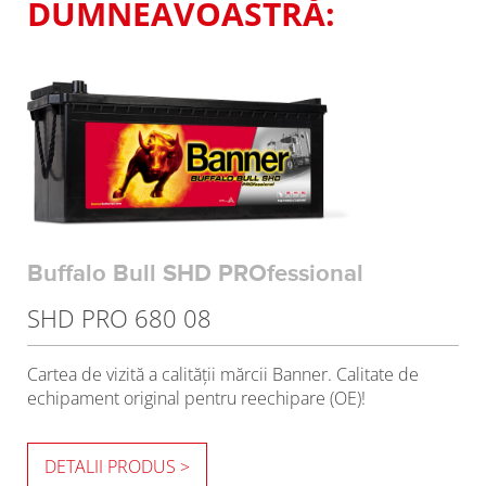
DUMNEAVOASTRĂ:
Buffalo Bull SHD PROfessional
SHD PRO 680 08
Cartea de vizită a calităţii mărcii Banner. Calitate de
echipament original pentru reechipare (OE)!
DETALII PRODUS >