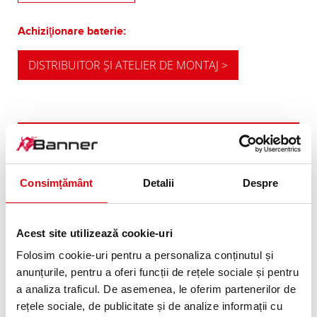
Achiziţionare baterie:
DISTRIBUITOR ŞI ATELIER DE MONTAJ >
RECOMANDAREA NOASTRĂ PENTRU
REECHIPARE
Consimțământ
Detalii
Despre
ALTERNATIVE DE
CAPACITATE
Acest site utilizează cookie-uri
Recomandarea noastră pentru autovehicule cu
Folosim cookie-uri pentru a personaliza conținutul și
consum energetic ridicat, respectiv cerinţe
anunțurile, pentru a oferi funcții de rețele sociale și pentru
ridicate cu privire la pornirea la rece.
a analiza traficul. De asemenea, le oferim partenerilor de
rețele sociale, de publicitate și de analize informații cu