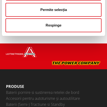
Achiziţionare baterie:
Permite selecția
DISTRIBUITOR ŞI ATELIER DE MONTAJ >
Respinge
PRODUSE
Baterii pornire si sustinerea retelei de bord
Accesorii pentru autoturisme şi autoutilitare
Baterii (Semi-) Tractiune si Standby