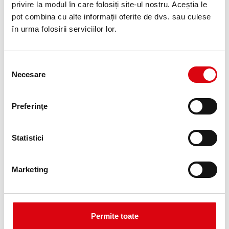
privire la modul în care folosiți site-ul nostru. Aceștia le
DETALII PRODUS >
pot combina cu alte informații oferite de dvs. sau culese
în urma folosirii serviciilor lor.
Selecția
Necesare
consimțământului
Preferinţe
Buffalo Bull EFB
Statistici
EFB 690 17
Marketing
Cele mai bune şi performante baterii Banner.
Performanţe perfect aliniate la specificaţiile
producătorilor auto europeni de top.
Calitate de echipament original pentru
reechipare.
Permite toate