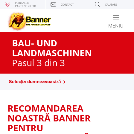
PORTALUL
CONTACT
CĂUTARE
PARTENERILOR
Toggle
navigati
MENIU
BAU- UND
LANDMASCHINEN
Pasul 3 din 3
Selecţia dumneavoastră
RECOMANDAREA
NOASTRĂ BANNER
PENTRU