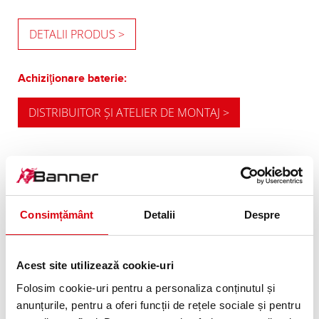
DETALII PRODUS >
Achiziţionare baterie:
DISTRIBUITOR ŞI ATELIER DE MONTAJ >
RECOMANDAREA NOASTRĂ PENTRU
REECHIPARE
Consimțământ
Detalii
Despre
ALTERNATIVE DE
Acest site utilizează cookie-uri
CAPACITATE
Folosim cookie-uri pentru a personaliza conținutul și
Recomandarea noastră pentru autovehicule cu
anunțurile, pentru a oferi funcții de rețele sociale și pentru
consum energetic ridicat, respectiv cerinţe