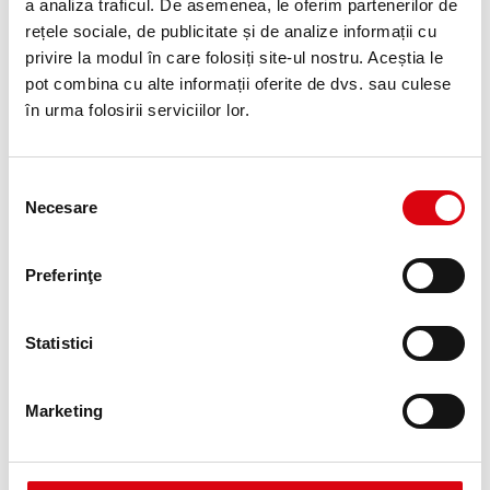
a analiza traficul. De asemenea, le oferim partenerilor de
ridicate cu privire la pornirea la rece.
rețele sociale, de publicitate și de analize informații cu
privire la modul în care folosiți site-ul nostru. Aceștia le
pot combina cu alte informații oferite de dvs. sau culese
DETALII PRODUS >
în urma folosirii serviciilor lor.
Selecția
Necesare
consimțământului
Preferinţe
Statistici
Running Bull AGM
AGM 580 01
Marketing
Cele mai bune şi performante baterii Banner.
Performanţe perfect aliniate la specificaţiile