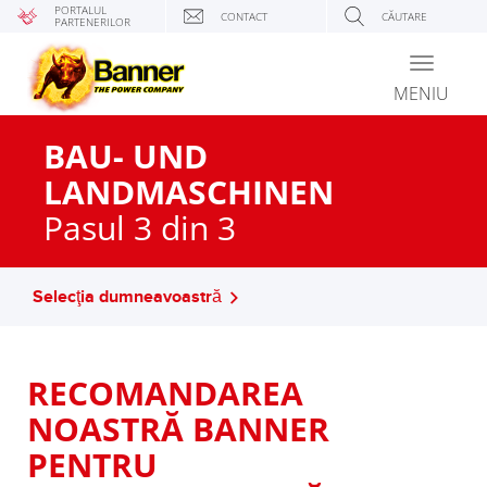
PORTALUL
CONTACT
CĂUTARE
PARTENERILOR
Toggle
navigati
MENIU
BAU- UND
LANDMASCHINEN
Pasul 3 din 3
Selecţia dumneavoastră
RECOMANDAREA
NOASTRĂ BANNER
PENTRU