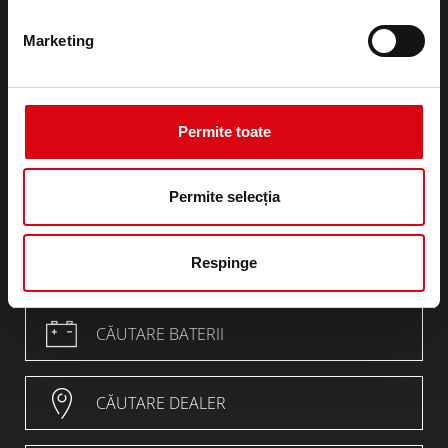
Termeni și condiții generale (GTC)
Marketing
Declarație privind protecția datelor
REACH Regulamentul
RoHS-Directive
Conformitate
Permite toate
POP
CAProp65_Declaration
Permite selecția
PFAS
Homologation
Respinge
CĂUTARE BATERII
CĂUTARE DEALER