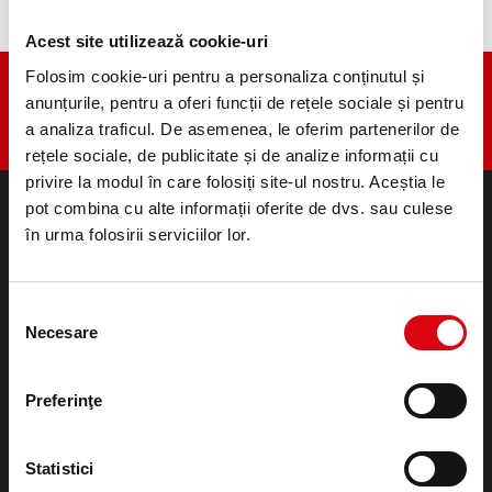
Acest site utilizează cookie-uri
Folosim cookie-uri pentru a personaliza conținutul și
anunțurile, pentru a oferi funcții de rețele sociale și pentru
a analiza traficul. De asemenea, le oferim partenerilor de
rețele sociale, de publicitate și de analize informații cu
privire la modul în care folosiți site-ul nostru. Aceștia le
pot combina cu alte informații oferite de dvs. sau culese
în urma folosirii serviciilor lor.
PRODUSE
Baterii pornire si sustinerea retelei de bord
Accesorii pentru autoturisme şi autoutilitare
Selecția
Baterii (Semi-) Tractiune si Standby
Necesare
consimțământului
Lithium
Domenii de utilizare
Preferinţe
CONTACT
Infoservice
Statistici
Precizări legale