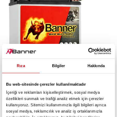
Rıza
Bilgiler
Hakkında
Bike Bull AGM PROfessional
AGM PRO 520 01 / BETX20L - ETX20L
Bu web-sitesinde çerezler kullanılmaktadır
İçeriği ve reklamları kişiselleştirmek, sosyal medya
Banner marka kalitesinin levhası. Orijinal ekipman
özellikleri sunmak ve trafiği analiz etmek için çerezler
kalitesi (OE).
kullanıyoruz. Sitemizi kullanımınızla ilgili bilgileri ayrıca
sosyal medya, reklamcılık ve analiz iş ortaklarımızla