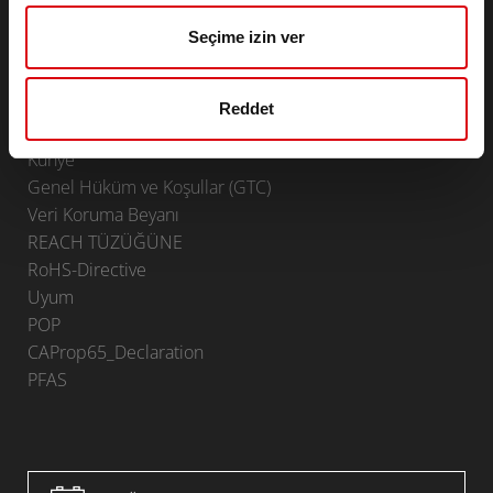
Lithium
Seçime izin ver
Uygulama alanları
İRTIBAT
Reddet
Infoservice
Künye
Genel Hüküm ve Koşullar (GTC)
Veri Koruma Beyanı
REACH TÜZÜĞÜNE
RoHS-Directive
Uyum
POP
CAProp65_Declaration
PFAS