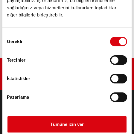
paylaşabiliriz. İş ortaklarımız, bu bilgileri kendilerine
ÜRÜN AYRINTILARI >
sağladığınız veya hizmetlerini kullanırken topladıkları
diğer bilgilerle birleştirebilir.
Bu aküyü satın al:
BAYI & MONTAJ SERVISI >
Onay
Gerekli
Seçimi
Tercihler
İstatistikler
Pazarlama
ÜRÜNLER
Marş & Elektrik Sistemi Aküleri
Tümüne izin ver
Otomobiller ve ticari araçlar için aksesuarlar
Endüstriyel & Standby Aküleri