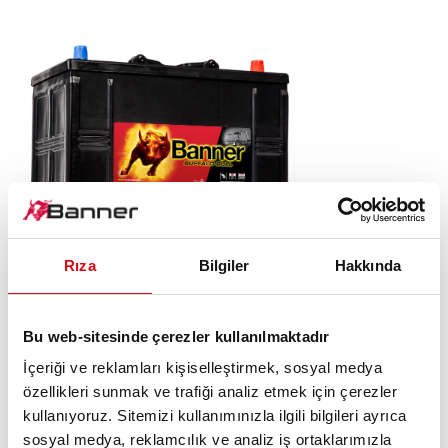
Rıza
Bilgiler
Hakkında
Buffalo Bull SLI
Bu web-sitesinde çerezler kullanılmaktadır
625 11
İçeriği ve reklamları kişiselleştirmek, sosyal medya
özellikleri sunmak ve trafiği analiz etmek için çerezler
Banner marka kalitesinin levhası. Orijinal ekipman
kullanıyoruz. Sitemizi kullanımınızla ilgili bilgileri ayrıca
kalitesi (OE).
sosyal medya, reklamcılık ve analiz iş ortaklarımızla