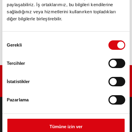
paylaşabiliriz. İş ortaklarımız, bu bilgileri kendilerine
ÜRÜN AYRINTILARI >
sağladığınız veya hizmetlerini kullanırken topladıkları
diğer bilgilerle birleştirebilir.
Bu aküyü satın al:
Onay
BAYI & MONTAJ SERVISI >
Gerekli
Seçimi
Tercihler
İstatistikler
Pazarlama
ÜRÜNLER
Marş & Elektrik Sistemi Aküleri
Tümüne izin ver