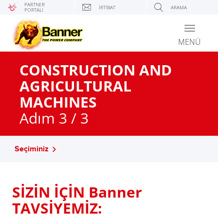
PARTNER
İRTIBAT
ARAMA
PORTALI
Toggle
navigati
MENÜ
CONSTRUCTION AND
AGRICULTURAL
MACHINES
Adım 3 / 3
Seçiminiz
SİZİN İÇİN Banner
TAVSİYEMİZ: