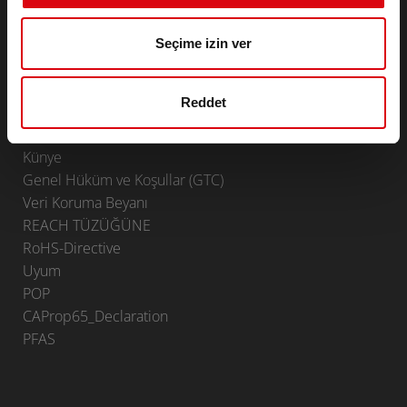
Otomobiller ve ticari araçlar için aksesuarlar
Endüstriyel & Standby Aküleri
Seçime izin ver
Lithium
Uygulama alanları
Reddet
İRTIBAT
Infoservice
Künye
Genel Hüküm ve Koşullar (GTC)
Veri Koruma Beyanı
REACH TÜZÜĞÜNE
RoHS-Directive
Uyum
POP
CAProp65_Declaration
PFAS