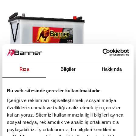
Buffalo Bull SLI
Rıza
Bilgiler
Hakkında
600 26
Bu web-sitesinde çerezler kullanılmaktadır
Banner marka kalitesinin levhası. Orijinal ekipman
İçeriği ve reklamları kişiselleştirmek, sosyal medya
kalitesi (OE).
özellikleri sunmak ve trafiği analiz etmek için çerezler
kullanıyoruz. Sitemizi kullanımınızla ilgili bilgileri ayrıca
sosyal medya, reklamcılık ve analiz iş ortaklarımızla
ÜRÜN AYRINTILARI >
paylaşabiliriz. İş ortaklarımız, bu bilgileri kendilerine