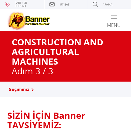
PARTNER
İRTIBAT
ARAMA
PORTALI
Toggle
navigati
MENÜ
CONSTRUCTION AND
AGRICULTURAL
MACHINES
Adım 3 / 3
Seçiminiz
SİZİN İÇİN Banner
TAVSİYEMİZ: