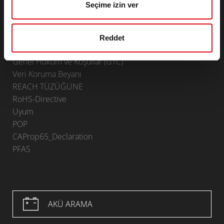
Uygulama alanları
Seçime izin ver
İRTIBAT
Infoservice
Reddet
Künye
Genel Hüküm ve Koşullar (GTC)
Veri Koruma Beyanı
REACH TÜZÜĞÜNE
RoHS-Directive
Uyum
POP
CAProp65_Declaration
PFAS
AKÜ ARAMA