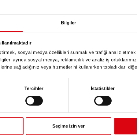
ÜRÜN AYRINTILARI >
Bilgiler
Bu aküyü satın al:
BAYI & MONTAJ SERVISI >
ullanılmaktadır
eştirmek, sosyal medya özellikleri sunmak ve trafiği analiz etmek 
bilgileri ayrıca sosyal medya, reklamcılık ve analiz iş ortaklarımızl
lerine sağladığınız veya hizmetlerini kullanırken topladıkları diğer b
Tercihler
İstatistikler
F
Buf
EF
uk
Seçime izin ver