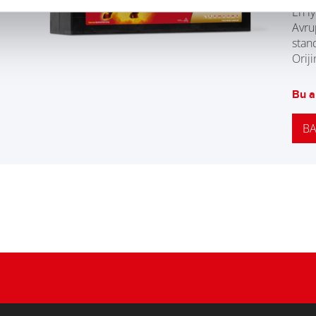
En i
Avru
stan
Oriji
Bu a
BA