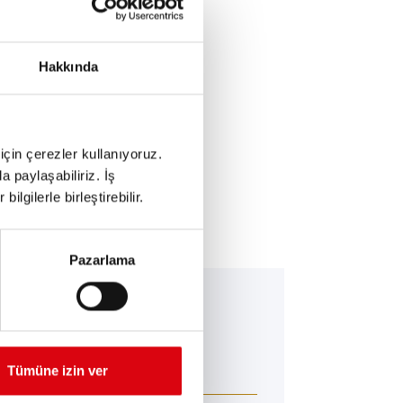
Hakkında
için çerezler kullanıyoruz.
a paylaşabiliriz. İş
ilgilerle birleştirebilir.
Pazarlama
falo Bull EFB
B 650 17
Tümüne izin ver