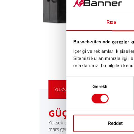
Rıza
Bu web-sitesinde çerezler k
İçeriği ve reklamları kişisell
Sitemizi kullanımınızla ilgili 
ortaklarımız, bu bilgileri kendi
Onay
Gerekli
Seçimi
YÜKSELTME TAVSİYEMİZ
GÜÇLÜ ALTERNATİ
Yüksek enerji ihtiyacına veya yüksek soğ
Reddet
marş gereksinimlerine sahip araçlar için