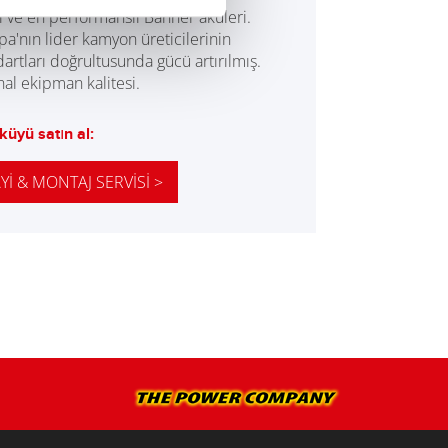
yi ve en performanslı Banner aküleri.
pa'nın lider kamyon üreticilerinin
dartları doğrultusunda gücü artırılmış.
nal ekipman kalitesi.
küyü satın al:
YI & MONTAJ SERVISI >