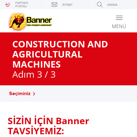
PARTNER
İRTIBAT
ARAMA
PORTALI
Toggle
navigati
MENÜ
CONSTRUCTION AND
AGRICULTURAL
MACHINES
Adım 3 / 3
Seçiminiz
SİZİN İÇİN Banner
TAVSİYEMİZ: