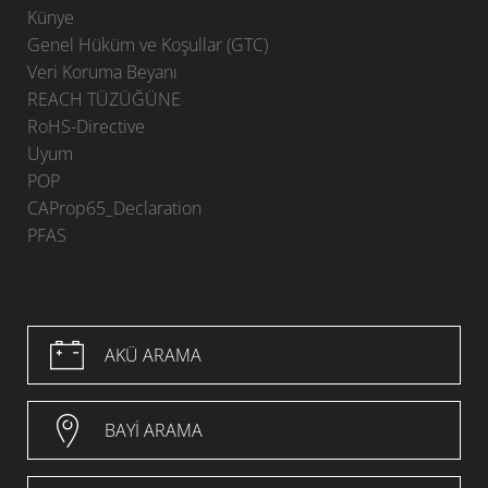
Künye
Genel Hüküm ve Koşullar (GTC)
Veri Koruma Beyanı
REACH TÜZÜĞÜNE
RoHS-Directive
Uyum
POP
CAProp65_Declaration
PFAS
AKÜ ARAMA
BAYI ARAMA