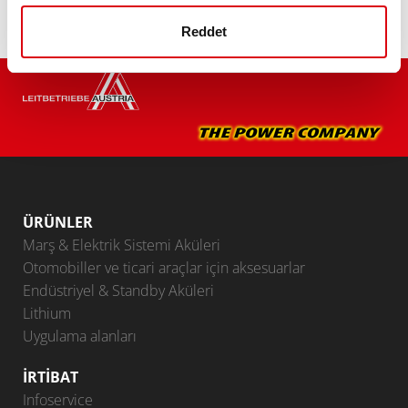
Reddet
ÜRÜNLER
Marş & Elektrik Sistemi Aküleri
Otomobiller ve ticari araçlar için aksesuarlar
Endüstriyel & Standby Aküleri
Lithium
Uygulama alanları
İRTIBAT
Infoservice