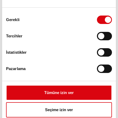
Onay
Gerekli
Seçimi
Tercihler
Buffalo Bull EFB
EFB 650 17
İstatistikler
En iyi ve en performanslı Banner aküleri.
Pazarlama
Avrupa'nın lider kamyon üreticilerinin
standartları doğrultusunda gücü artırılmış.
Orijinal ekipman kalitesi.
Tümüne izin ver
Bu aküyü satın al:
BAYI & MONTAJ SERVISI >
Seçime izin ver