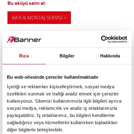
Bu aküyü satın al:
BAYI & MONTAJ SERVISI >
YÜKSELTME TAVSİYEMİZ
Rıza
Bilgiler
Hakkında
GÜÇLÜ ALTERNATİF
Bu web-sitesinde çerezler kullanılmaktadır
Yüksek enerji ihtiyacına veya yüksek soğuk marş
İçeriği ve reklamları kişiselleştirmek, sosyal medya
gereksinimlerine sahip araçlar için tavsiyemiz.
özellikleri sunmak ve trafiği analiz etmek için çerezler
kullanıyoruz. Sitemizi kullanımınızla ilgili bilgileri ayrıca
sosyal medya, reklamcılık ve analiz iş ortaklarımızla
ÜRÜN AYRINTILARI >
paylaşabiliriz. İş ortaklarımız, bu bilgileri kendilerine
sağladığınız veya hizmetlerini kullanırken topladıkları
diğer bilgilerle birleştirebilir.