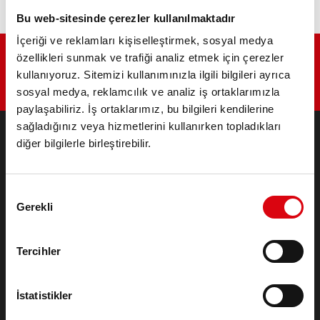
Bu web-sitesinde çerezler kullanılmaktadır
İçeriği ve reklamları kişiselleştirmek, sosyal medya
özellikleri sunmak ve trafiği analiz etmek için çerezler
kullanıyoruz. Sitemizi kullanımınızla ilgili bilgileri ayrıca
sosyal medya, reklamcılık ve analiz iş ortaklarımızla
paylaşabiliriz. İş ortaklarımız, bu bilgileri kendilerine
sağladığınız veya hizmetlerini kullanırken topladıkları
diğer bilgilerle birleştirebilir.
ÜRÜNLER
Marş & Elektrik Sistemi Aküleri
Onay
Otomobiller ve ticari araçlar için aksesuarlar
Gerekli
Seçimi
Endüstriyel & Standby Aküleri
Lithium
Uygulama alanları
Tercihler
İRTIBAT
İstatistikler
Infoservice
Künye