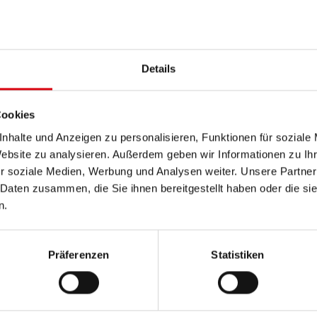
trecken, Stop-and-Go Verkehr, Sommerhitze oder ex
er und viele Fahrten im Economy Modus haben die Star
Details
 Totalausfall kommt, sollte die Batterie zumindest im
en die externe Nachladung immer mit dem Reifenwe
Cookies
rie eine Extraportion externe Nachladung
nhalte und Anzeigen zu personalisieren, Funktionen für soziale
Website zu analysieren. Außerdem geben wir Informationen zu I
ccucharger!
r soziale Medien, Werbung und Analysen weiter. Unsere Partner
 Daten zusammen, die Sie ihnen bereitgestellt haben oder die s
n.
Präferenzen
Statistiken