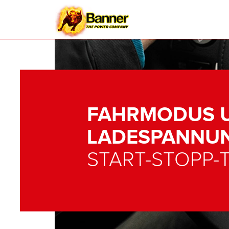
FAHRMODUS 
LADESPANNU
START-STOPP