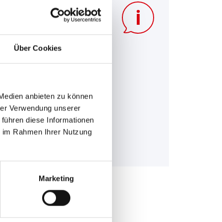
treme Minusgrade,
tleistung Ihrer Batterie
Über Cookies
 Frühjahr und Herbst
chsel kombinieren.
 mit einem
Banner
 Medien anbieten zu können
hrer Verwendung unserer
 führen diese Informationen
ie im Rahmen Ihrer Nutzung
Marketing