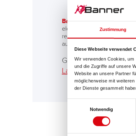
Banner Tipp:
Häufige Kurzs
elektrische Zusatzverbrauch
Zustimmung
reduziert. Damit es nicht zum
aufgeladen werden. Am best
Diese Webseite verwendet 
Gönnen Sie Ihrer Batte
Wir verwenden Cookies, um I
und die Zugriffe auf unsere 
Ladegerät
der Serie A
Website an unsere Partner fü
möglicherweise mit weiteren
der Dienste gesammelt habe
Einwilligungsauswahl
Notwendig