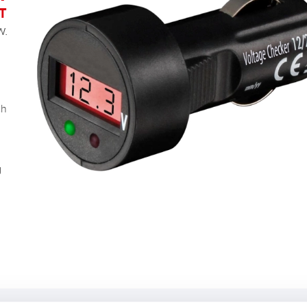
T
w.
ch
g