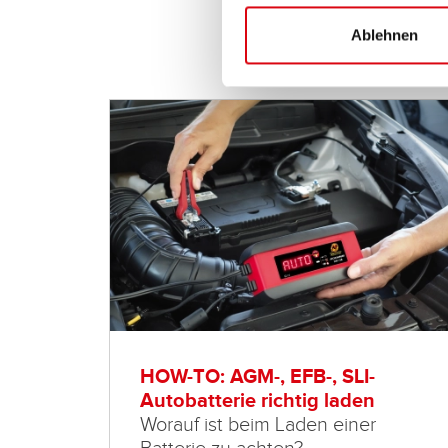
Ablehnen
HOW-TO: AGM-, EFB-, SLI-
Autobatterie richtig laden
Worauf ist beim Laden einer