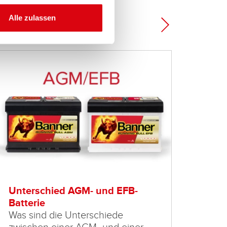
Alle zulassen
a
Unterschied AGM- und EFB-
HOW-
Batterie
Not?
Was sind die Unterschiede
Richt