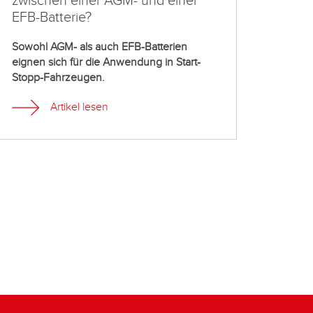
zwischen einer AGM- und einer
Stopp
EFB-Batterie?
Immer 
Stopp
Sowohl AGM- als auch EFB-Batterien
und Re
eignen sich für die Anwendung in Start-
eines 
Stopp-Fahrzeugen.
in wen
Artikel lesen