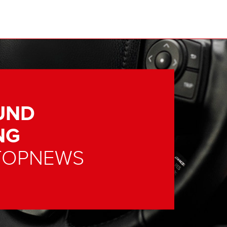
UND
NG
-TOPNEWS