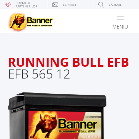
PORTALUL
CONTACT
CĂUTARE
PARTENERILOR
Toggle
navigati
MENIU
RUNNING BULL EFB
EFB 565 12