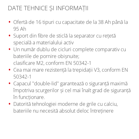
DATE TEHNICE ŞI INFORMAŢII
Ofertă de 16 tipuri cu capacitate de la 38 Ah până la
95 Ah
Suport din fibre de sticlă la separator cu reţetă
specială a materialului activ
Un număr dublu de cicluri complete comparativ cu
bateriile de pornire obişnuite;
clasificare M2, conform EN 50342-1
Cea mai mare rezistenţă la trepidaţii V3, conform EN
50342-1
Capacul "double-lid" garantează o siguranţă maximă
împotriva scurgerilor şi cel mai înalt grad de siguranţă
în funcţionare.
Datorită tehnologiei moderne de grile cu calciu,
bateriile nu necesită absolut deloc întreţinere