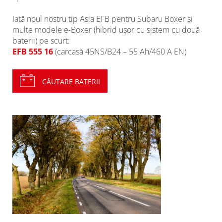
Iată noul nostru tip Asia EFB pentru Subaru Boxer și
multe modele e-Boxer (hibrid ușor cu sistem cu două
baterii) pe scurt:
EFB 555 16
(carcasă 45NS/B24 – 55 Ah/460 A EN)
CĂUTARE BATERII