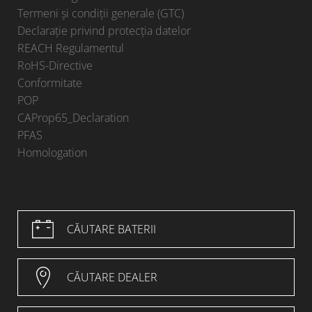
Termeni și condiții generale (GTC)
Declarație privind protecția datelor
REACH Regulamentul
RoHS-Directive
Conformitate
POP
CAProp65_Declaration
PFAS
Homologation
CĂUTARE BATERII
CĂUTARE DEALER