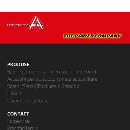
PRODUSE
Baterii pornire si sustinerea retelei de bord
Accesorii pentru autoturisme şi autoutilitare
Baterii (Semi-) Tractiune si Standby
Lithium
Domenii de utilizare
CONTACT
Infoservice
Precizări legale