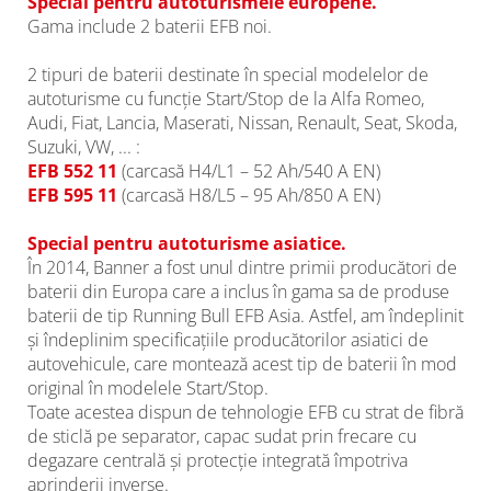
Special pentru autoturismele europene.
Gama include 2 baterii EFB noi.
2 tipuri de baterii destinate în special modelelor de
autoturisme cu funcție Start/Stop de la Alfa Romeo,
Audi, Fiat, Lancia, Maserati, Nissan, Renault, Seat, Skoda,
Suzuki, VW, ... :
EFB 552 11
(carcasă H4/L1 – 52 Ah/540 A EN)
EFB 595 11
(carcasă H8/L5 – 95 Ah/850 A EN)
Special pentru autoturisme asiatice.
În 2014, Banner a fost unul dintre primii producători de
baterii din Europa care a inclus în gama sa de produse
baterii de tip Running Bull EFB Asia. Astfel, am îndeplinit
și îndeplinim specificațiile producătorilor asiatici de
autovehicule, care montează acest tip de baterii în mod
original în modelele Start/Stop.
Toate acestea dispun de tehnologie EFB cu strat de fibră
de sticlă pe separator, capac sudat prin frecare cu
degazare centrală și protecție integrată împotriva
aprinderii inverse.