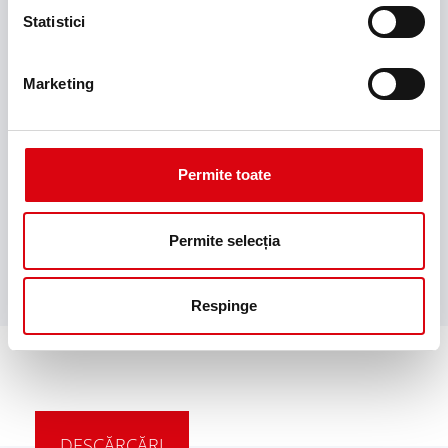
175
Statistici
Înălţime totală max. (mm)
Marketing
175
Caracteristici baterie
mGGA
Permite toate
Tip prindere
B13
Permite selecția
Respinge
DESCĂRCĂRI