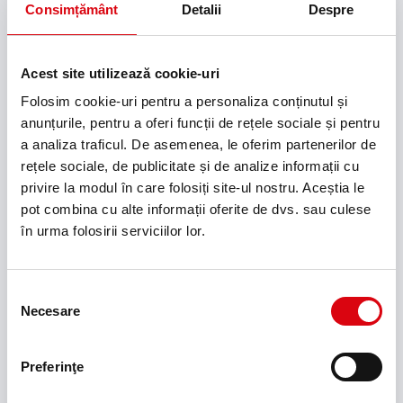
Capacitate K20 (Ah)
Consimțământ
Detalii
Despre
65
Curent pornire la rece
Acest site utilizează cookie-uri
650
Folosim cookie-uri pentru a personaliza conținutul și
anunțurile, pentru a oferi funcții de rețele sociale și pentru
Poziționare borne
a analiza traficul. De asemenea, le oferim partenerilor de
0
rețele sociale, de publicitate și de analize informații cu
privire la modul în care folosiți site-ul nostru. Aceștia le
Tip bornă
pot combina cu alte informații oferite de dvs. sau culese
1
în urma folosirii serviciilor lor.
Lungime max. (mm)
278
Selecția
Necesare
consimțământului
Lăţime max. (mm)
175
Preferinţe
Înălţime max. carcasă (mm)