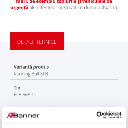
mari, de exemplu taxiurile și vehiculele de
urgență
ale diferitelor organizații cu lumină albastră.
DETALII TEHNICE
Variantă produs
Running Bull EFB
Tip
EFB 565 12
Tensiune nominală (V)
12