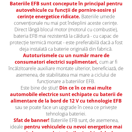
Bateriile EFB sunt concepute în principal pentru
autovehicule cu funcții de pornire-sosire și
cerințe energetice ridicate.
Bateriile umede
convenționale nu mai pot îndeplini aceste cerințe.
Direct lângă blocul motor (motorul cu combustie),
bateria EFB mai rezistentă la căldură - cu capac de
protecție termică montat - este preferabilă dacă a fost
deja instalată ca baterie originală din fabrică.
Autoturismele cu un număr mare de
consumatori electrici suplimentari,
cum ar fi
încălzitoarele auxiliare montate ulterior, beneficiază, de
asemenea, de stabilitatea mai mare a ciclului de
funcționare a bateriilor EFB.
Este bine de știut!
Din ce în ce mai multe
automobile electrice sunt echipate cu baterii de
alimentare de la bord de 12 V cu tehnologie EFB
sau se poate face un upgrade în ceea ce privește
tehnologia bateriei.
Sfat de banner!
Bateriile EFB sunt, de asemenea,
ideale
pentru vehiculele cu nevoi energetice mai