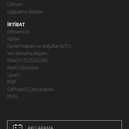
Lithium
Uygulama alanları
İRTIBAT
Infoservice
Künye
Genel Hüküm ve Koşullar (GTC)
Veri Koruma Beyanı
REACH TÜZÜĞÜNE
RoHS-Directive
Uyum
POP
CAProp65_Declaration
PFAS
AKÜ ARAMA