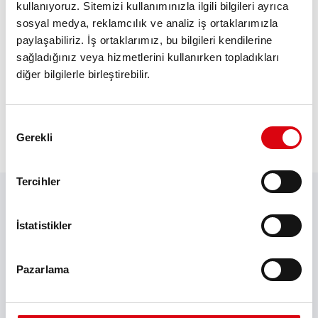
kullanıyoruz. Sitemizi kullanımınızla ilgili bilgileri ayrıca
sosyal medya, reklamcılık ve analiz iş ortaklarımızla
Yüksek döngü direnci
paylaşabiliriz. İş ortaklarımız, bu bilgileri kendilerine
Tüp plaka teknolojisi
sağladığınız veya hizmetlerini kullanırken topladıkları
Uzun ömür
diğer bilgilerle birleştirebilir.
Onay
Gerekli
Seçimi
İNDIRMELER
Tercihler
İstatistikler
Folder Energy Solutions
Pazarlama
Bütün katalog