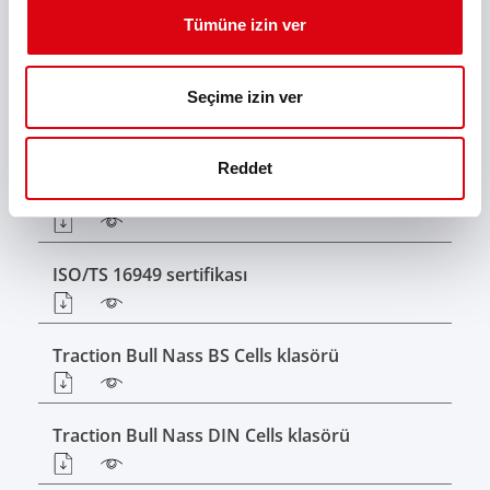
Tümüne izin ver
Traction Bull kullanım kılavuzu
Seçime izin ver
ISO 14001 sertifikası
Reddet
ISO 9001 sertifikası
ISO/TS 16949 sertifikası
Traction Bull Nass BS Cells klasörü
Traction Bull Nass DIN Cells klasörü