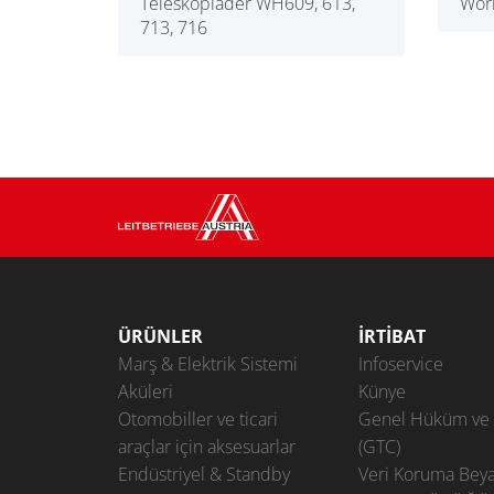
Teleskoplader WH609, 613,
Wor
713, 716
ÜRÜNLER
İRTIBAT
Marş & Elektrik Sistemi
Infoservice
Aküleri
Künye
Otomobiller ve ticari
Genel Hüküm ve 
araçlar için aksesuarlar
(GTC)
Endüstriyel & Standby
Veri Koruma Beya