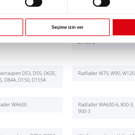
raulikbagger PC75R-2
Hydraulikbagger PC800/LC
Seçime izin ver
denkipper HD785-7
Muldenkipper HM300-2, 3
2, 400-2
ierraupen D53, D55, D65E,
Radlader W70, W90, W120
S, D84A, D150, D155A
lader WA600
Radlader WA600-6, 800-3,
900-3