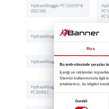
Hydraulikbagger PC1250/SP-8
Hydr
(502 kW)
PC1
PC1
Hydraulikbagger PC2000-8
Hyd
PC2
Rıza
Hydraulikbagger PC240
Hydr
Bu web-sitesinde çerezler k
PC2
İçeriği ve reklamları kişisell
Sitemizi kullanımınızla ilgili 
ortaklarımız, bu bilgileri kendi
Hydraulikbagger PC300LC,
Hyd
PC300NLC
7SL
Onay
Gerekli
Seçimi