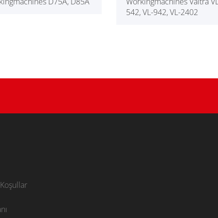
kingmachines D75A, D85A
Workingmachines Valtra VL
542, VL-942, VL-2402
Koşullar
nı