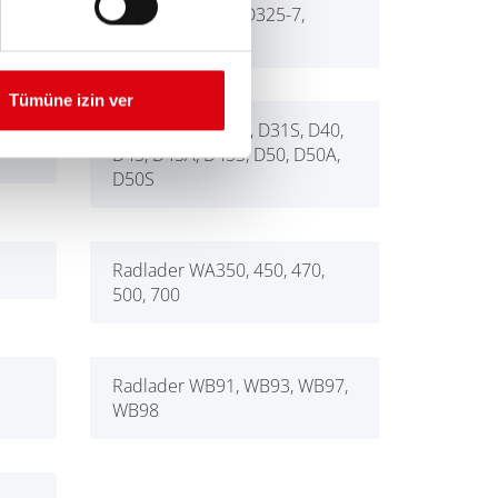
-8
Muldenkipper HD325-7,
HD405-7
Tümüne izin ver
50-
Planierraupen D3, D31S, D40,
D45, D45A, D45S, D50, D50A,
D50S
Radlader WA350, 450, 470,
500, 700
Radlader WB91, WB93, WB97,
WB98