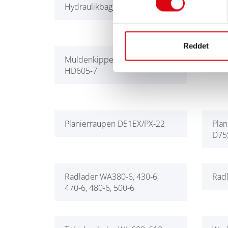
Hydraulikbagger PC600/LC-8
Hyd
Reddet
Muldenkipper HD465-7,
Mul
HD605-7
Planierraupen D51EX/PX-22
Plan
D75
Radlader WA380-6, 430-6,
Rad
470-6, 480-6, 500-6