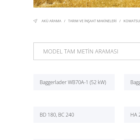
AKÜ ARAMA
/
TARIM VE INŞAAT MAKINELERI
/
KOMATSU
Baggerlader WB70A-1 (52 kW)
Bag
BD 180, BC 240
HA 