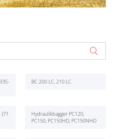
93S-
BC 200 LC, 210 LC
 (71
Hydraulikbagger PC120,
PC150, PC150HD, PC150NHD