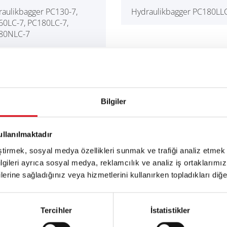
aulikbagger PC130-7,
Hydraulikbagger PC180LL
60LC-7, PC180LC-7,
80NLC-7
raulikbagger
Hydraulikbagger PC228US
10/LC/NLC-8/LC-8 MH
Bilgiler
aulikbagger PC240-8 SL,
Hydraulikbagger PC280LC,
ullanılmaktadır
40LC/NLC-8
PC280NLC
eştirmek, sosyal medya özellikleri sunmak ve trafiği analiz etmek 
bilgileri ayrıca sosyal medya, reklamcılık ve analiz iş ortaklarımızl
lerine sağladığınız veya hizmetlerini kullanırken topladıkları diğer b
raulikbagger PC340LC-
Hydraulikbagger
F
PC350LC/NLC-8
Tercihler
İstatistikler