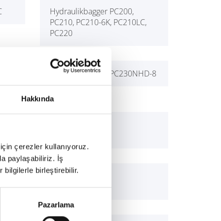
C
Hydraulikbagger PC200,
PC210, PC210-6K, PC210LC,
PC220
LC-3
Hydraulikbagger PC230NHD-8
Hakkında
Hydraulikbagger
PC290LC/NLC-8
için çerezler kullanıyoruz.
a paylaşabiliriz. İş
ilgilerle birleştirebilir.
Hydraulikbagger
PC450/LC/HD-8
Pazarlama