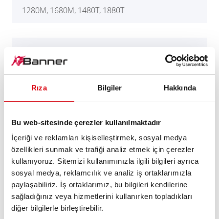
1280M, 1680M, 1480T, 1880T
C110
Rıza
Bilgiler
Hakkında
CM8-4, C8-4, C10-4
Bu web-sitesinde çerezler kullanılmaktadır
M12, M16, T12, T14, T18
İçeriği ve reklamları kişiselleştirmek, sosyal medya
özellikleri sunmak ve trafiği analiz etmek için çerezler
kullanıyoruz. Sitemizi kullanımınızla ilgili bilgileri ayrıca
M213, T214, T221
sosyal medya, reklamcılık ve analiz iş ortaklarımızla
paylaşabiliriz. İş ortaklarımız, bu bilgileri kendilerine
sağladığınız veya hizmetlerini kullanırken topladıkları
diğer bilgilerle birleştirebilir.
UM352, UM353 CM