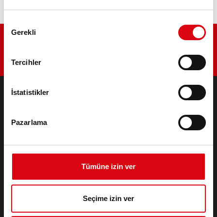
Onay
Gerekli
Seçimi
Tercihler
İstatistikler
ÜRÜNLER
Marş & Elektrik Sistemi Aküleri
Pazarlama
Otomobiller ve ticari araçlar için aksesuarlar
Endüstriyel & Standby Aküleri
Lithium
Tümüne izin ver
Uygulama alanları
İRTIBAT
Seçime izin ver
Infoservice