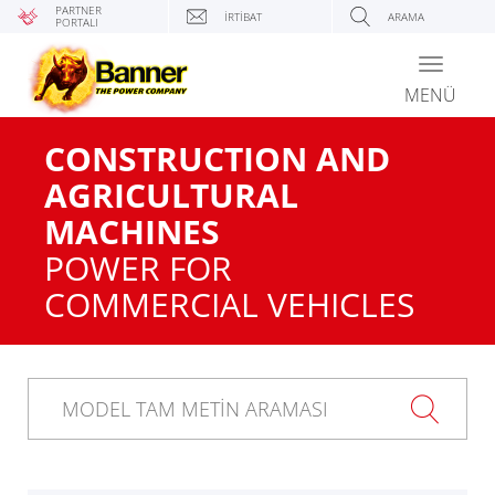
PARTNER
İRTIBAT
ARAMA
PORTALI
Toggle
navigati
MENÜ
CONSTRUCTION AND
AGRICULTURAL
MACHINES
POWER FOR
COMMERCIAL VEHICLES