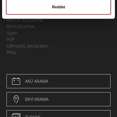
Künye
Genel Hüküm ve Koşullar (GTC)
Reddet
Veri Koruma Beyanı
REACH TÜZÜĞÜNE
RoHS-Directive
Uyum
POP
CAProp65_Declaration
PFAS
AKÜ ARAMA
BAYI ARAMA