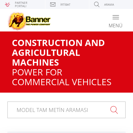
PARTNER
İRTIBAT
ARAMA
PORTALI
Toggle
navigati
MENÜ
CONSTRUCTION AND
AGRICULTURAL
MACHINES
POWER FOR
COMMERCIAL VEHICLES