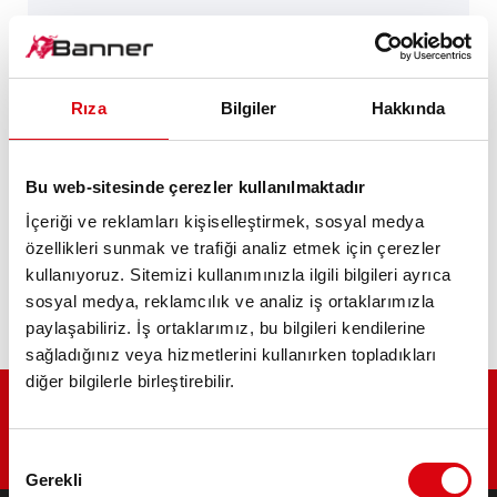
SV398 (Leyland Eng.)
Rıza
Bilgiler
Hakkında
WR125, WR160 (Perkins or Ford Eng.)
Bu web-sitesinde çerezler kullanılmaktadır
WR315, WR380 (Leyland Eng. D)
İçeriği ve reklamları kişiselleştirmek, sosyal medya
özellikleri sunmak ve trafiği analiz etmek için çerezler
kullanıyoruz. Sitemizi kullanımınızla ilgili bilgileri ayrıca
WR85, WR100
sosyal medya, reklamcılık ve analiz iş ortaklarımızla
paylaşabiliriz. İş ortaklarımız, bu bilgileri kendilerine
sağladığınız veya hizmetlerini kullanırken topladıkları
diğer bilgilerle birleştirebilir.
Onay
Gerekli
Seçimi