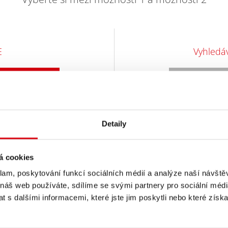
E
Vyhledáv
Informace o
Vý
1
Detaily
Mo
2
á cookies
l Equipment
klam, poskytování funkcí sociálních médií a analýze naší návšt
hradní díl)
Ty
3
 náš web používáte, sdílíme se svými partnery pro sociální média
bvykle 4-15
 s dalšími informacemi, které jste jim poskytli nebo které získa
ých písmeny
obvykle se
Mo
4
rní straně