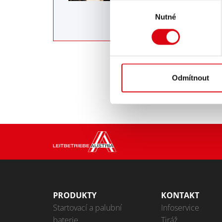
Výběr
krytu (štítku) 
Nutné
souhlasu
palubní napáj
POT
Odmítnout
PRODUKTY
KONTAKT
Startovací a palubní
Infoservice
baterie
Tiráž