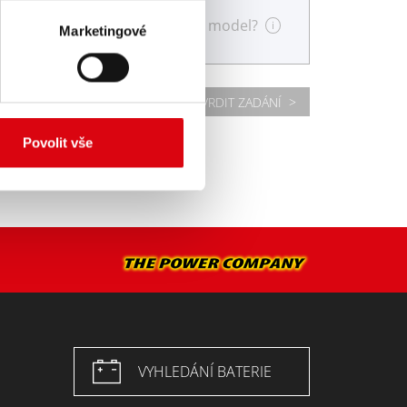
Nenašli jste svůj model?
i
Marketingové
POTVRDIT ZADÁNÍ >
Povolit vše
VYHLEDÁNÍ BATERIE