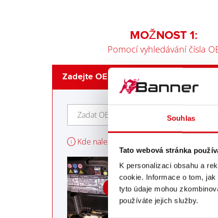
MOŽNOST 1:
Pomocí vyhledávání čísla O
Zadejte OE číslo namontované baterie
Souhlas
Kde naleznu informace?
i
Tato webová stránka použív
= Origina
OE
K personalizaci obsahu a re
(originální ná
cookie. Informace o tom, jak
OE číslo má o
tyto údaje mohou zkombinovat
číslic tvořen
používáte jejich služby.
a číslicemi a 
nachází na ho