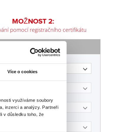
MOŽNOST 2:
ání pomocí registračního certifikátu
 vašem vozidle:
robce
Více o cookies
del
ěvnosti využíváme soubory
p paliva
, inzerci a analýzy. Partneři
li v důsledku toho, že
tor (typ)