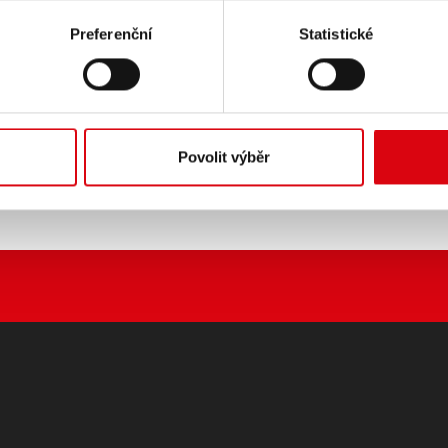
startéru a
Preferenční
Statistické
ecí baterie.
VRDIT ZADÁNÍ >
Povolit výběr