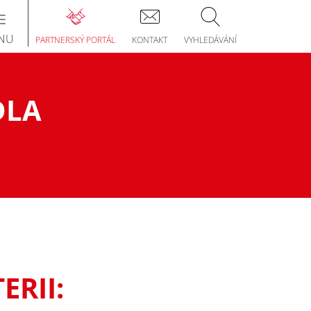
Toggle
navigation
NU
PARTNERSKÝ PORTÁL
KONTAKT
VYHLEDÁVÁNÍ
DLA
ERII: