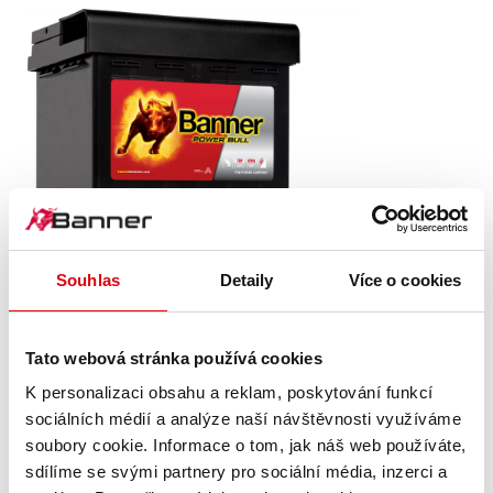
Power Bull SLI
Souhlas
Detaily
Více o cookies
P50 03
Tato webová stránka používá cookies
Vlajková loď kvality značky Banner. Originální kvalita pro
K personalizaci obsahu a reklam, poskytování funkcí
dovybavení (OE).
sociálních médií a analýze naší návštěvnosti využíváme
soubory cookie. Informace o tom, jak náš web používáte,
sdílíme se svými partnery pro sociální média, inzerci a
PODROBNOSTI O PRODUKTU >