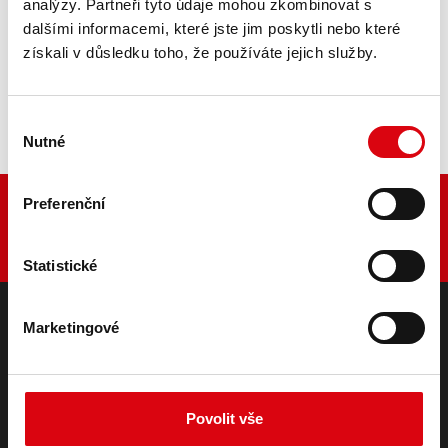
analýzy. Partneři tyto údaje mohou zkombinovat s
dalšími informacemi, které jste jim poskytli nebo které
Koupit tuto baterii:
získali v důsledku toho, že používáte jejich služby.
PRODEJCI A MONTÁŽNÍ SERVISY >
Výběr
Nutné
souhlasu
Preferenční
Statistické
Marketingové
PRODUKTY
Startovací a palubní baterie
Příslušenství pro osobní a užitková vozidla
Povolit vše
Trakční a záložní baterie