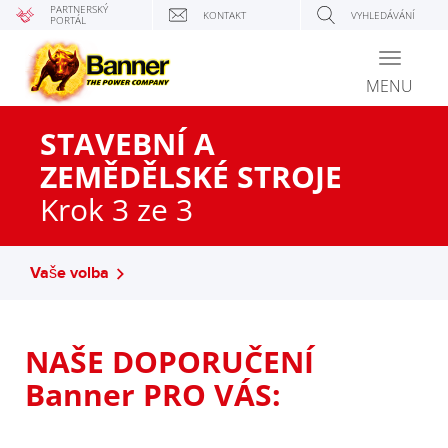
PARTNERSKÝ
KONTAKT
VYHLEDÁVÁNÍ
PORTÁL
Toggle
navigati
MENU
STAVEBNÍ A
ZEMĚDĚLSKÉ STROJE
Krok 3 ze 3
Vaše volba
NAŠE DOPORUČENÍ
Banner PRO VÁS: