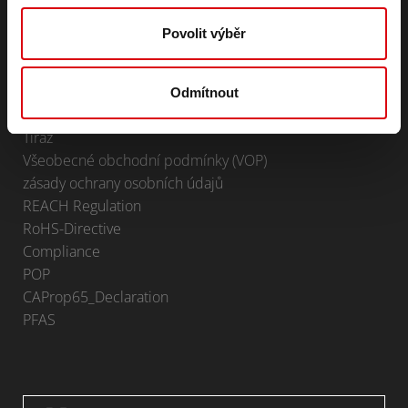
Trakční a záložní baterie
Lithium
Povolit výběr
Oblasti použití
KONTAKT
Odmítnout
Infoservice
Tiráž
Všeobecné obchodní podmínky (VOP)
zásady ochrany osobních údajů
REACH Regulation
RoHS-Directive
Compliance
POP
CAProp65_Declaration
PFAS