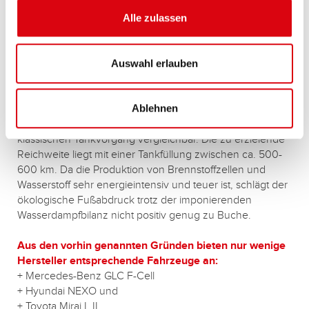
Electric Vehicle, übersetzt Brennstoffzellenauto)
Brennstoffzellenfahrzeuge sind Transportmittel, bei denen
Alle zulassen
elektrische Energie aus den Energieträgern Wasserstoff,
niedermolekularen Alkoholen oder Ammoniak durch eine
Auswahl erlauben
Brennstoffzelle erzeugt und direkt mit dem Elektroantrieb
in Bewegung umgewandelt oder zeitweise in einer
Antriebsbatterie zwischengespeichert wird.
Ablehnen
Aus dem Fahrzeug entweicht lediglich Wasserdampf. Das
Betanken dauert nur wenige Minuten und ist mit dem
klassischen Tankvorgang vergleichbar. Die zu erzielende
Reichweite liegt mit einer Tankfüllung zwischen ca. 500-
600 km. Da die Produktion von Brennstoffzellen und
Wasserstoff sehr energieintensiv und teuer ist, schlägt der
ökologische Fußabdruck trotz der imponierenden
Wasserdampfbilanz nicht positiv genug zu Buche.
Aus den vorhin genannten Gründen bieten nur wenige
Hersteller entsprechende Fahrzeuge an:
+ Mercedes-Benz GLC F-Cell
+ Hyundai NEXO und
+ Toyota Mirai I, II