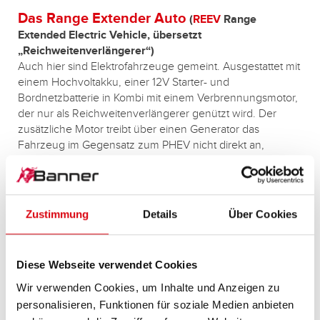
Das Range Extender Auto
(
REEV
Range
Extended Electric Vehicle, übersetzt
„Reichweitenverlängerer“)
Auch hier sind Elektrofahrzeuge gemeint. Ausgestattet mit
einem Hochvoltakku, einer 12V Starter- und
Bordnetzbatterie in Kombi mit einem Verbrennungsmotor,
der nur als Reichweitenverlängerer genützt wird. Der
zusätzliche Motor treibt über einen Generator das
Fahrzeug im Gegensatz zum PHEV nicht direkt an,
sondern liefert lediglich den Strom für die Batterie und den
E-Motor. Erreicht der Ladestatus der Antriebsbatterie seine
definierte Mindestreichweite, wird der Range Extender
aktiviert, um zu vermeiden, dass das Fahrzeug während
Zustimmung
Details
Über Cookies
der Fahrt aufgrund einer leeren Batterie liegen bleibt. Nun
versorgt der Verbrennungsmotor die Batterie samt E-
Motor mit Strom, dies ermöglicht eine zusätzliche
Diese Webseite verwendet Cookies
Reichweite von ca. 100 km.
Wir verwenden Cookies, um Inhalte und Anzeigen zu
Bekannte Range Extender Modelle sind:
personalisieren, Funktionen für soziale Medien anbieten
+ BMW i3 oder der