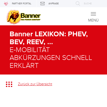
PARTNER PORTAL
ANFRAGE
SUCHE
Toggle
navigati
MENÜ
Banner LEXIKON: PHEV,
BEV, REEV, ...
E-MOBILITÄT
ABKÜRZUNGEN SCHNELL
ERKLÄRT
Zurück zur Übersicht