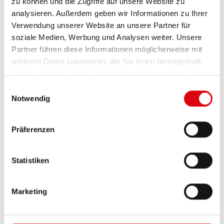
zu können und die Zugriffe auf unsere Website zu
+ Ampera von Opel
analysieren. Außerdem geben wir Informationen zu Ihrer
+ Mazda MX-30 mit Kreiskolbenmotor als Range Extender
Verwendung unserer Website an unsere Partner für
(2022)
soziale Medien, Werbung und Analysen weiter. Unsere
+ Nissan Qashqai e-Power (3. Generation 2022)
Partner führen diese Informationen möglicherweise mit
weiteren Daten zusammen, die Sie ihnen bereitgestellt
haben oder die sie im Rahmen Ihrer Nutzung der Dienste
gesammelt haben.
Einwilligungsauswahl
Notwendig
Präferenzen
Statistiken
Marketing
Das Brennstoffzellenauto
(
FCEV
Fuel Cell