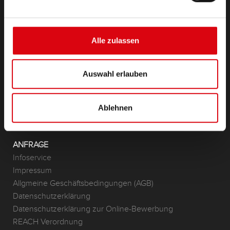
PRODUKTE
Starter- & Bordnetzbatterien
Zubehör für PKW und Nutzfahrzeuge
Alle zulassen
(Semi-) Traktion & Standby
(Semi-) Traktion & Standby
Lithium
Auswahl erlauben
Anwendungsbereiche
Ablehnen
KONTAKT
Standorte & Kontakt
ANFRAGE
Infoservice
Impressum
Allgmeine Geschäftsbedingungen (AGB)
Datenschutzerklärung
Datenschutzerklärung zur Online-Bewerbung
REACH Verordnung