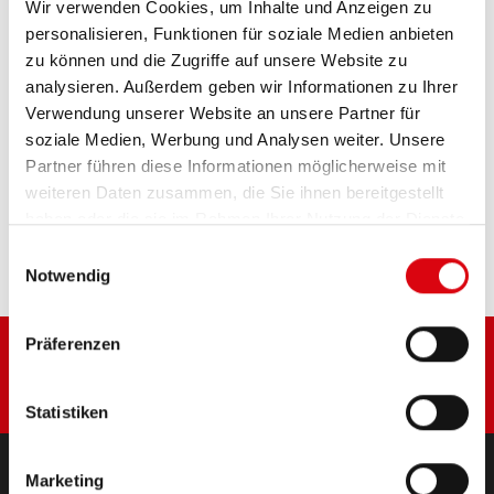
Wir verwenden Cookies, um Inhalte und Anzeigen zu
Das Aushängeschild der Banner Markenqualität.
personalisieren, Funktionen für soziale Medien anbieten
Originalqualität zum Nachrüsten (OE).
zu können und die Zugriffe auf unsere Website zu
analysieren. Außerdem geben wir Informationen zu Ihrer
PRODUKTDETAILS >
Verwendung unserer Website an unsere Partner für
soziale Medien, Werbung und Analysen weiter. Unsere
Partner führen diese Informationen möglicherweise mit
Diese Batterie kaufen:
weiteren Daten zusammen, die Sie ihnen bereitgestellt
haben oder die sie im Rahmen Ihrer Nutzung der Dienste
HÄNDLER & EINBAUSERVICE >
gesammelt haben.
Einwilligungsauswahl
Notwendig
Präferenzen
Statistiken
Marketing