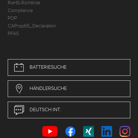
RoHS-Richtlinie
Compliance
POP
CAProp65_Declaration
PFAS
BATTERIESUCHE
HÄNDLERSUCHE
DEUTSCH INT.