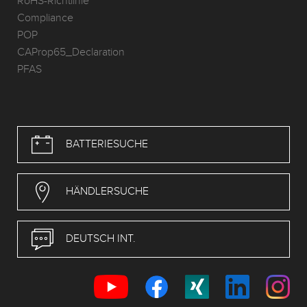
RoHS-Richtlinie
Compliance
POP
CAProp65_Declaration
PFAS
BATTERIESUCHE
HÄNDLERSUCHE
DEUTSCH INT.