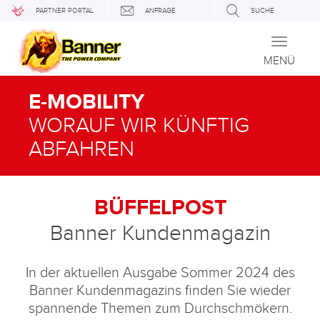
PARTNER PORTAL
ANFRAGE
SUCHE
Toggle
navigati
MENÜ
E-MOBILITY
WORAUF WIR KÜNFTIG
ABFAHREN
BÜFFELPOST
Banner Kundenmagazin
In der aktuellen Ausgabe Sommer 2024 des
Banner Kundenmagazins finden Sie wieder
spannende Themen zum Durchschmökern.