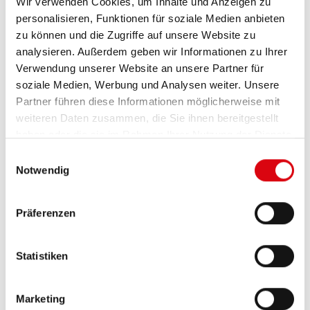
Blei-Säure-
Wir verwenden Cookies, um Inhalte und Anzeigen zu
personalisieren, Funktionen für soziale Medien anbieten
Batterie auf
zu können und die Zugriffe auf unsere Website zu
analysieren. Außerdem geben wir Informationen zu Ihrer
der
Verwendung unserer Website an unsere Partner für
Überholspur
soziale Medien, Werbung und Analysen weiter. Unsere
Partner führen diese Informationen möglicherweise mit
weiteren Daten zusammen, die Sie ihnen bereitgestellt
JETZT LESEN!
haben oder die sie im Rahmen Ihrer Nutzung der Dienste
gesammelt haben.
Einwilligungsauswahl
Notwendig
Präferenzen
Statistiken
Marketing